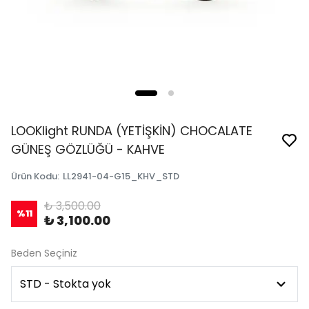
LOOKlight RUNDA (YETİŞKİN) CHOCALATE
GÜNEŞ GÖZLÜĞÜ - KAHVE
Ürün Kodu
:
LL2941-04-G15_KHV_STD
₺ 3,500.00
%
11
₺ 3,100.00
Beden Seçiniz