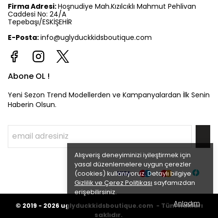
Firma Adresi:
Hoşnudiye Mah.Kızılcıklı Mahmut Pehlivan
Caddesi No: 24/A
Tepebaşı/ESKİŞEHİR
E-Posta:
info@uglyduckkidsboutique.com
Abone OL !
Yeni Sezon Trend Modellerden ve Kampanyalardan İlk Senin
Haberin Olsun.
Alışveriş deneyiminizi iyileştirmek için
yasal düzenlemelere uygun çerezler
(cookies) kullanıyoruz. Detaylı bilgiye
Gizlilik ve Çerez Politikası
sayfamızdan
erişebilirsiniz.
Anladım
©
Tüm hakları
2019 - 2026
uglyduckkidsboutique.com -
saklıdır.