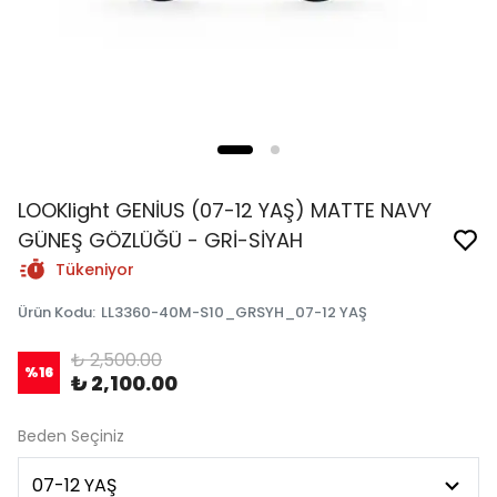
LOOKlight GENİUS (07-12 YAŞ) MATTE NAVY
GÜNEŞ GÖZLÜĞÜ - GRİ-SİYAH
Tükeniyor
Ürün Kodu
:
LL3360-40M-S10_GRSYH_07-12 YAŞ
₺ 2,500.00
%
16
₺ 2,100.00
Beden Seçiniz