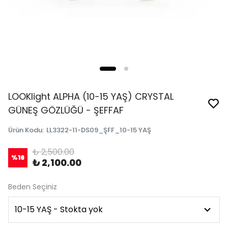
LOOKlight ALPHA (10-15 YAŞ) CRYSTAL
GÜNEŞ GÖZLÜĞÜ - ŞEFFAF
Ürün Kodu
:
LL3322-11-DS09_ŞFF_10-15 YAŞ
₺ 2,500.00
%
16
₺ 2,100.00
Beden Seçiniz