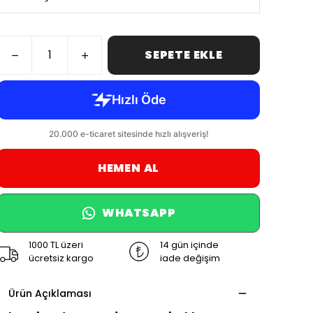
SEPETE EKLE
HEMEN AL
WHATSAPP
1000 TL üzeri
14 gün içinde
ücretsiz kargo
iade değişim
Ürün Açıklaması