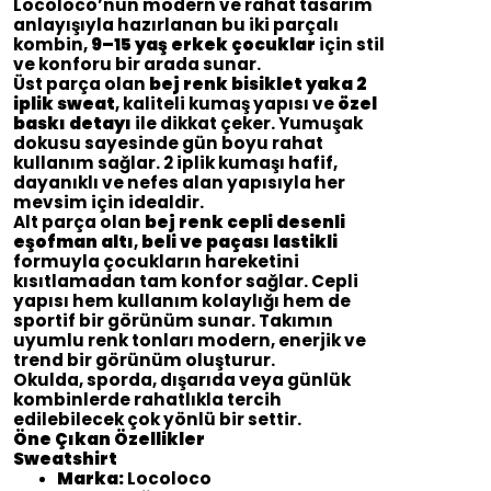
Locoloco’nun modern ve rahat tasarım
anlayışıyla hazırlanan bu iki parçalı
kombin,
9–15 yaş erkek çocuklar
için stil
ve konforu bir arada sunar.
Üst parça olan
bej renk bisiklet yaka 2
iplik sweat
, kaliteli kumaş yapısı ve
özel
baskı detayı
ile dikkat çeker. Yumuşak
dokusu sayesinde gün boyu rahat
kullanım sağlar. 2 iplik kumaşı hafif,
dayanıklı ve nefes alan yapısıyla her
mevsim için idealdir.
Alt parça olan
bej renk cepli desenli
eşofman altı
,
beli ve paçası lastikli
formuyla çocukların hareketini
kısıtlamadan tam konfor sağlar. Cepli
yapısı hem kullanım kolaylığı hem de
sportif bir görünüm sunar. Takımın
uyumlu renk tonları modern, enerjik ve
trend bir görünüm oluşturur.
Okulda, sporda, dışarıda veya günlük
kombinlerde rahatlıkla tercih
edilebilecek çok yönlü bir settir.
Öne Çıkan Özellikler
Sweatshirt
Marka:
Locoloco