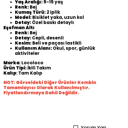
Yaş Aralığı:
9–15 yaş
Renk:
Bej
Kumaş Türü:
2 iplik
Model:
Bisiklet yaka, uzun kol
Detay:
Özel baskı detaylı
Eşofman Altı
Renk:
Bej
Detay:
Cepli, desenli
Kesim:
Beli ve paçası lastikli
Kullanım Alanı:
Okul, spor, günlük
aktiviteler
Marka
: Locoloco
Ürün Tipi:
İkili Takım
Kalıp
: Tam Kalıp
NOT: Görseldeki Diğer Ürünler Kombin
Tamamlayıcı Olarak Kullanılmıştır.
Fiyatlandırmaya Dahil Değildir.
Yorum Yap