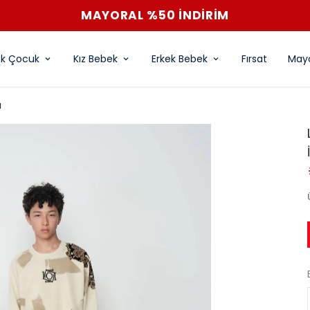
MAYORAL %50 İNDİRİM
ek Çocuk
Kız Bebek
Erkek Bebek
Fırsat
Mayo
ı