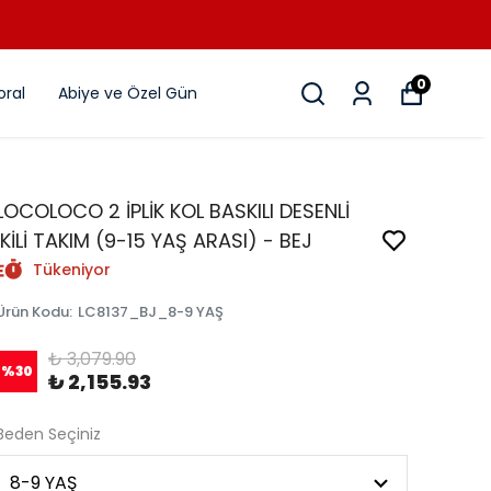
0
ral
Abiye ve Özel Gün
LOCOLOCO 2 İPLİK KOL BASKILI DESENLİ
İKİLİ TAKIM (9-15 YAŞ ARASI) - BEJ
Tükeniyor
Ürün Kodu
:
LC8137_BJ_8-9 YAŞ
₺ 3,079.90
%
30
₺ 2,155.93
Beden Seçiniz