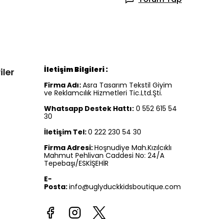
İletişim Bilgileri :
iler
Firma Adı:
Asra Tasarım Tekstil Giyim
ve Reklamcılık Hizmetleri Tic.Ltd.Şti.
Whatsapp Destek Hattı:
0 552 615 54
30
İletişim Tel:
0 222 230 54 30
Firma Adresi:
Hoşnudiye Mah.Kızılcıklı
Mahmut Pehlivan Caddesi No: 24/A
Tepebaşı/ESKİŞEHİR
E-
Posta:
info@uglyduckkidsboutique.com