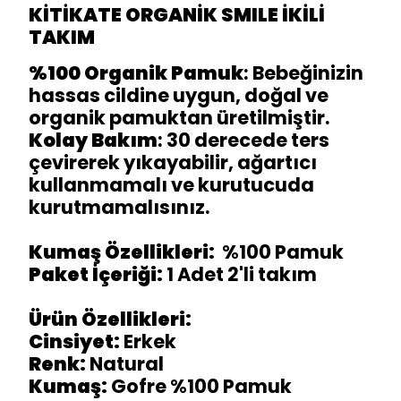
KİTİKATE ORGANİK SMILE İKİLİ
TAKIM
%100 Organik Pamuk
: Bebeğinizin
hassas cildine uygun, doğal ve
organik pamuktan üretilmiştir.
Kolay Bakım
: 30 derecede ters
çevirerek yıkayabilir, ağartıcı
kullanmamalı ve kurutucuda
kurutmamalısınız.
Kumaş Özellikleri:
%100 Pamuk
Paket İçeriği:
1 Adet 2'li takım
Ürün Özellikleri:
Cinsiyet:
Erkek
Renk:
Natural
Kumaş:
Gofre %100 Pamuk