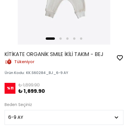
KİTİKATE ORGANİK SMILE İKİLİ TAKIM - BEJ
Tükeniyor
Ürün Kodu
:
KK.S60284_BJ_6-9 AY
₺ 1,899.90
%
11
₺ 1,699.90
Beden Seçiniz