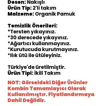
Desen:
Nakışlı
Ürün Tip:
2'li takım
Malzeme:
Organik Pamuk
Temizlik Önerileri:
*Tersten yıkayınız.
*30 derecede yıkayınız.
*Ağartıcı kullanmayınız.
*Kurutucuda kurutmayınız.
*Ilık ütü ile ütüleyiniz.
Türkiye'de üretilmiştir.
Ürün Tipi:
İkili Takım
NOT: Görseldeki Diğer Ürünler
Kombin Tamamlayıcı Olarak
Kullanılmıştır. Fiyatlandırmaya
Dahil Değildir.