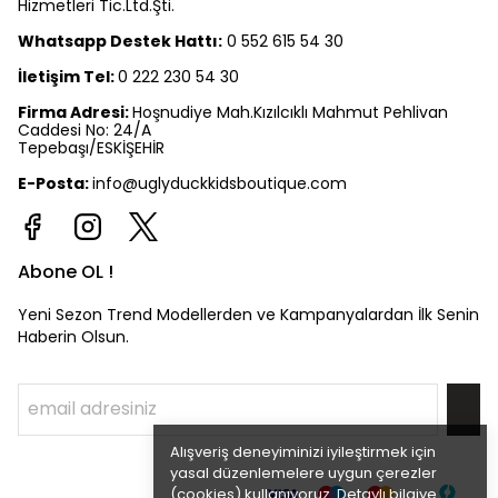
Hizmetleri Tic.Ltd.Şti.
Whatsapp Destek Hattı:
0 552 615 54 30
İletişim Tel:
0 222 230 54 30
Firma Adresi:
Hoşnudiye Mah.Kızılcıklı Mahmut Pehlivan
Caddesi No: 24/A
Tepebaşı/ESKİŞEHİR
E-Posta:
info@uglyduckkidsboutique.com
Abone OL !
Yeni Sezon Trend Modellerden ve Kampanyalardan İlk Senin
Haberin Olsun.
Alışveriş deneyiminizi iyileştirmek için
yasal düzenlemelere uygun çerezler
(cookies) kullanıyoruz. Detaylı bilgiye