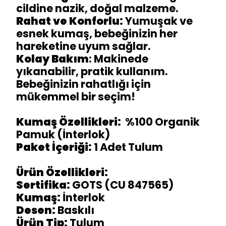
cildine nazik, doğal malzeme.
Rahat ve Konforlu:
Yumuşak ve
esnek kumaş, bebeğinizin her
hareketine uyum sağlar.
Kolay Bakım
: Makinede
yıkanabilir, pratik kullanım.
Bebeğinizin rahatlığı için
mükemmel bir seçim!
Kumaş Özellikleri:
%100 Organik
Pamuk (İnterlok)
Paket İçeriği:
1 Adet Tulum
Ürün Özellikleri:
Sertifika:
GOTS (CU 847565)
Kumaş:
İnterlok
Desen:
Baskılı
Ürün Tip:
Tulum