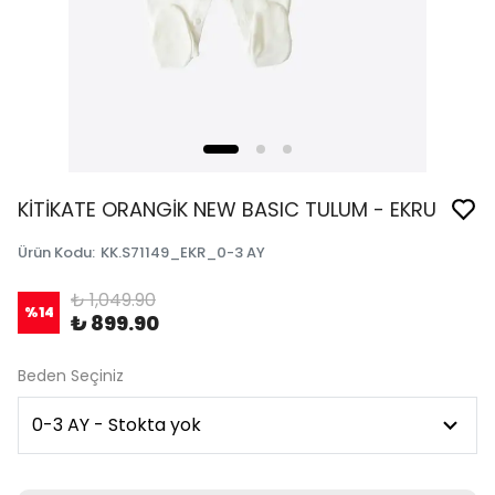
KİTİKATE ORANGİK NEW BASIC TULUM - EKRU
Ürün Kodu
:
KK.S71149_EKR_0-3 AY
₺ 1,049.90
%
14
₺ 899.90
Beden Seçiniz