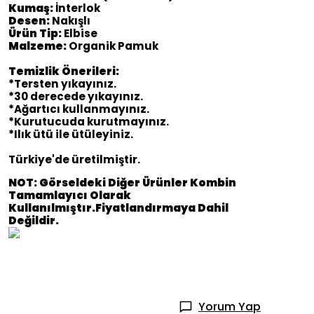
Kumaş:
İnterlok
Desen:
Nakışlı
Ürün Tip:
Elbise
Malzeme:
Organik Pamuk
Temizlik Önerileri:
*Tersten yıkayınız.
*30 derecede yıkayınız.
*Ağartıcı kullanmayınız.
*Kurutucuda kurutmayınız.
*Ilık ütü ile ütüleyiniz.
Türkiye'de üretilmiştir.
NOT: Görseldeki Diğer Ürünler Kombin
Tamamlayıcı Olarak
Kullanılmıştır.Fiyatlandırmaya Dahil
Değildir.
Yorum Yap