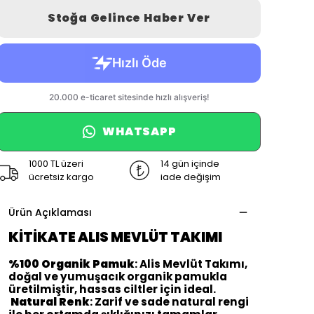
Stoğa Gelince Haber Ver
WHATSAPP
1000 TL üzeri
14 gün içinde
ücretsiz kargo
iade değişim
Ürün Açıklaması
KİTİKATE ALIS MEVLÜT TAKIMI
%100 Organik Pamuk
: Alis Mevlüt Takımı,
doğal ve yumuşacık organik pamukla
üretilmiştir, hassas ciltler için ideal.
Natural Renk
: Zarif ve sade natural rengi