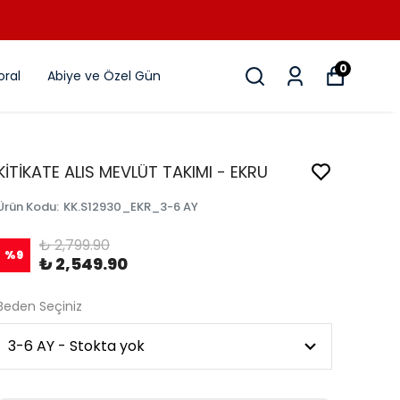
0
ral
Abiye ve Özel Gün
KİTİKATE ALIS MEVLÜT TAKIMI - EKRU
Ürün Kodu
:
KK.S12930_EKR_3-6 AY
₺ 2,799.90
%
9
₺ 2,549.90
Beden Seçiniz