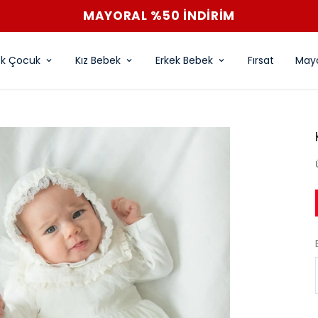
MAYORAL %50 İNDİRİM
ek Çocuk
Kız Bebek
Erkek Bebek
Fırsat
Mayo