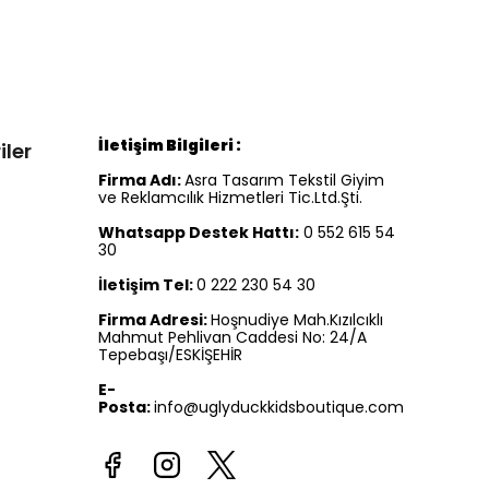
İletişim Bilgileri :
iler
Firma Adı:
Asra Tasarım Tekstil Giyim
ve Reklamcılık Hizmetleri Tic.Ltd.Şti.
Whatsapp Destek Hattı:
0 552 615 54
30
İletişim Tel:
0 222 230 54 30
Firma Adresi:
Hoşnudiye Mah.Kızılcıklı
Mahmut Pehlivan Caddesi No: 24/A
Tepebaşı/ESKİŞEHİR
E-
Posta:
info@uglyduckkidsboutique.com