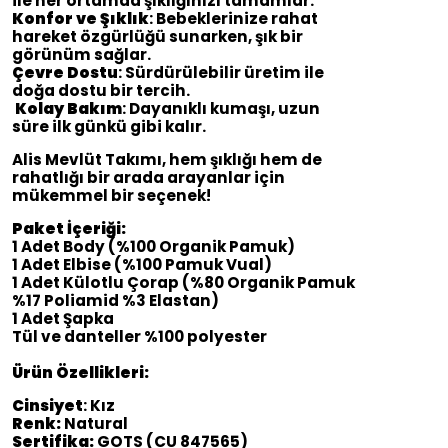
ile her ortamda şıklığınızı tamamlar.
Konfor ve Şıklık
: Bebeklerinize rahat
hareket özgürlüğü sunarken, şık bir
görünüm sağlar.
Çevre Dostu
: Sürdürülebilir üretim ile
doğa dostu bir tercih.
Kolay Bakım
: Dayanıklı kumaşı, uzun
süre ilk günkü gibi kalır.
Alis Mevlüt Takımı, hem şıklığı hem de
rahatlığı bir arada arayanlar için
mükemmel bir seçenek!
Paket İçeriği:
1 Adet Body (%100 Organik Pamuk)
1 Adet Elbise (%100 Pamuk Vual)
1 Adet Külotlu Çorap (%80 Organik Pamuk
%17 Poliamid %3 Elastan)
1 Adet Şapka
Tül ve danteller %100 polyester
Ürün Özellikleri:
Cinsiyet
: Kız
Renk:
Natural
Sertifika:
GOTS (CU 847565)