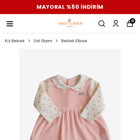
MAYORAL %50 İNDİRİM
0
Kız Bebek
Üst Giyim
Bebek Elbise