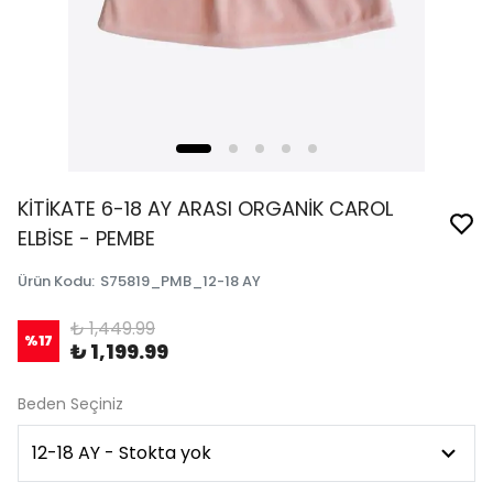
KİTİKATE 6-18 AY ARASI ORGANİK CAROL
ELBİSE - PEMBE
Ürün Kodu
:
S75819_PMB_12-18 AY
₺ 1,449.99
%
17
₺ 1,199.99
Beden Seçiniz