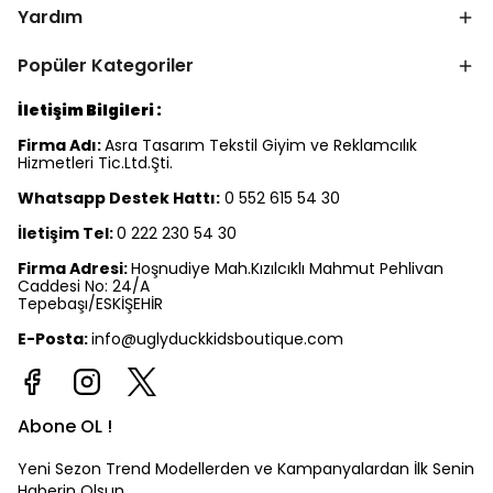
Yardım
Popüler Kategoriler
İletişim Bilgileri :
Firma Adı:
Asra Tasarım Tekstil Giyim ve Reklamcılık
Hizmetleri Tic.Ltd.Şti.
Whatsapp Destek Hattı:
0 552 615 54 30
İletişim Tel:
0 222 230 54 30
Firma Adresi:
Hoşnudiye Mah.Kızılcıklı Mahmut Pehlivan
Caddesi No: 24/A
Tepebaşı/ESKİŞEHİR
E-Posta:
info@uglyduckkidsboutique.com
Abone OL !
Yeni Sezon Trend Modellerden ve Kampanyalardan İlk Senin
Haberin Olsun.