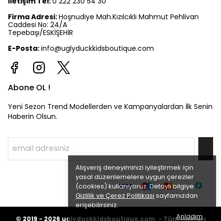
İletişim Tel:
0 222 230 54 30
Firma Adresi:
Hoşnudiye Mah.Kızılcıklı Mahmut Pehlivan
Caddesi No: 24/A
Tepebaşı/ESKİŞEHİR
E-Posta:
info@uglyduckkidsboutique.com
Abone OL !
Yeni Sezon Trend Modellerden ve Kampanyalardan İlk Senin
Haberin Olsun.
Alışveriş deneyiminizi iyileştirmek için
yasal düzenlemelere uygun çerezler
(cookies) kullanıyoruz. Detaylı bilgiye
Gizlilik ve Çerez Politikası
sayfamızdan
erişebilirsiniz.
Anladım
©
Tüm hakları
2019 - 2026
uglyduckkidsboutique.com -