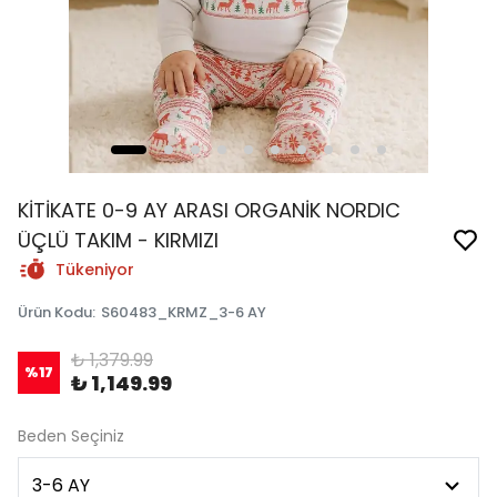
KİTİKATE 0-9 AY ARASI ORGANİK NORDIC
ÜÇLÜ TAKIM - KIRMIZI
Tükeniyor
Ürün Kodu
:
S60483_KRMZ_3-6 AY
₺ 1,379.99
%
17
₺ 1,149.99
Beden Seçiniz