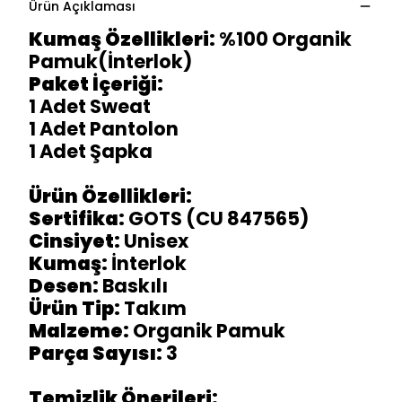
Ürün Açıklaması
Kumaş Özellikleri:
%100 Organik
Pamuk(İnterlok)
Paket İçeriği:
1 Adet Sweat
1 Adet Pantolon
1 Adet Şapka
Ürün Özellikleri:
Sertifika:
GOTS (CU 847565)
Cinsiyet:
Unisex
Kumaş:
İnterlok
Desen:
Baskılı
Ürün Tip:
Takım
Malzeme:
Organik Pamuk
Parça Sayısı:
3
Temizlik Önerileri: