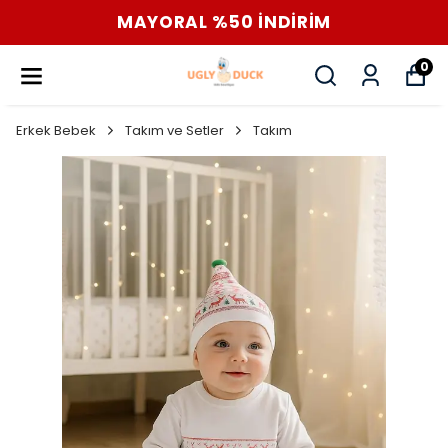
MAYORAL %50 İNDİRİM
0
Erkek Bebek
Takım ve Setler
Takım