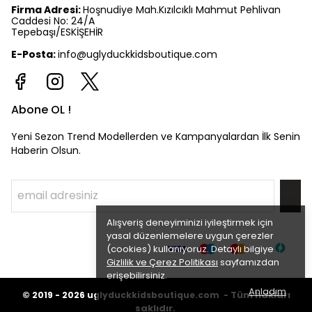
Firma Adresi:
Hoşnudiye Mah.Kızılcıklı Mahmut Pehlivan
Caddesi No: 24/A
Tepebaşı/ESKİŞEHİR
E-Posta:
info@uglyduckkidsboutique.com
Abone OL !
Yeni Sezon Trend Modellerden ve Kampanyalardan İlk Senin
Haberin Olsun.
Alışveriş deneyiminizi iyileştirmek için
yasal düzenlemelere uygun çerezler
(cookies) kullanıyoruz. Detaylı bilgiye
Gizlilik ve Çerez Politikası
sayfamızdan
erişebilirsiniz.
Anladım
©
Tüm hakları
2019 - 2026
uglyduckkidsboutique.com -
saklıdır.