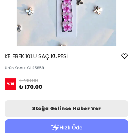
KELEBEK 10'LU SAÇ KÜPESİ
Ürün Kodu
:
CL25858
₺ 210.00
%
19
₺ 170.00
Stoğa Gelince Haber Ver