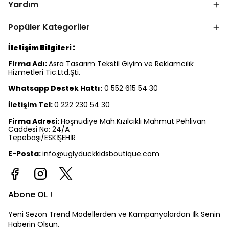
Yardım
Popüler Kategoriler
İletişim Bilgileri :
Firma Adı:
Asra Tasarım Tekstil Giyim ve Reklamcılık
Hizmetleri Tic.Ltd.Şti.
Whatsapp Destek Hattı:
0 552 615 54 30
İletişim Tel:
0 222 230 54 30
Firma Adresi:
Hoşnudiye Mah.Kızılcıklı Mahmut Pehlivan
Caddesi No: 24/A
Tepebaşı/ESKİŞEHİR
E-Posta:
info@uglyduckkidsboutique.com
Abone OL !
Yeni Sezon Trend Modellerden ve Kampanyalardan İlk Senin
Haberin Olsun.