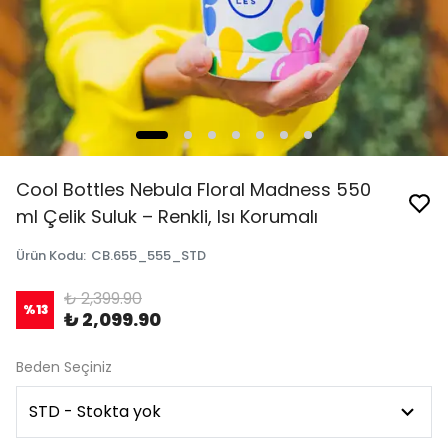
Cool Bottles Nebula Floral Madness 550
ml Çelik Suluk – Renkli, Isı Korumalı
Ürün Kodu
:
CB.655_555_STD
₺ 2,399.90
%
13
₺ 2,099.90
Beden Seçiniz