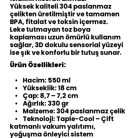
Yüksek kaliteli 304 paslanmaz
çelikten üretilmiştir ve tamamen
BPA, fitalat ve toksin içermez.
Leke tutmayan toz boya
kaplaması uzun ömürlü kullanım
sağlar, 3D dokulu sensorial yüzeyi
ise şık ve konforlu bir tutuş sunar.
Ürün Özellikleri:
• Hacim: 550 ml
• Yükseklik: 18 cm
• Çap: 8,7 – 7,2 cm
• Ağırlık: 330 gr
• Malzeme: 304 paslanmaz çelik
• Teknoloji: Taple-Cool – Çift
katmanlı vakum yalıtımı,
yoğuşma önleyici sistem