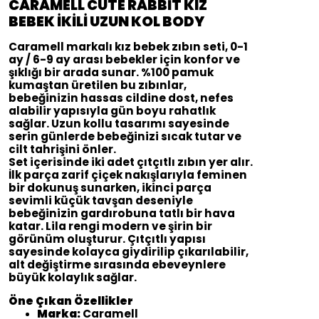
CARAMELL CUTE RABBİT KIZ
BEBEK İKİLİ UZUN KOL BODY
Caramell markalı kız bebek zıbın seti, 0-1
ay / 6-9 ay arası bebekler için konfor ve
şıklığı bir arada sunar. %100 pamuk
kumaştan üretilen bu zıbınlar,
bebeğinizin hassas cildine dost, nefes
alabilir yapısıyla gün boyu rahatlık
sağlar. Uzun kollu tasarımı sayesinde
serin günlerde bebeğinizi sıcak tutar ve
cilt tahrişini önler.
Set içerisinde iki adet çıtçıtlı zıbın yer alır.
İlk parça zarif çiçek nakışlarıyla feminen
bir dokunuş sunarken, ikinci parça
sevimli küçük tavşan deseniyle
bebeğinizin gardırobuna tatlı bir hava
katar. Lila rengi modern ve şirin bir
görünüm oluşturur. Çıtçıtlı yapısı
sayesinde kolayca giydirilip çıkarılabilir,
alt değiştirme sırasında ebeveynlere
büyük kolaylık sağlar.
Öne Çıkan Özellikler
Marka:
Caramell