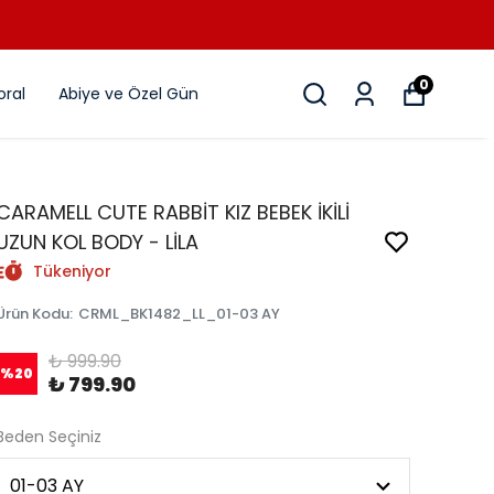
0
ral
Abiye ve Özel Gün
CARAMELL CUTE RABBİT KIZ BEBEK İKİLİ
UZUN KOL BODY - LİLA
Tükeniyor
Ürün Kodu
:
CRML_BK1482_LL_01-03 AY
₺ 999.90
%
20
₺ 799.90
Beden Seçiniz