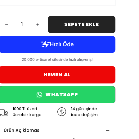
SEPETE EKLE
HEMEN AL
WHATSAPP
1000 TL üzeri
14 gün içinde
ücretsiz kargo
iade değişim
Ürün Açıklaması