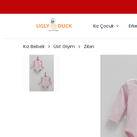
Kız Çocuk
Erk
Kız Bebek
Üst Giyim
Zıbın