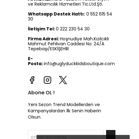
ve Reklamcılık Hizmetleri Tic.Ltd.Şti.
Whatsapp Destek Hattı:
0 552 615 54
30
İletişim Tel:
0 222 230 54 30
Firma Adresi:
Hoşnudiye Mah.Kızılcıklı
Mahmut Pehlivan Caddesi No: 24/A
Tepebaşı/ESKİŞEHİR
E-
Posta:
info@uglyduckkidsboutique.com
Abone OL !
Yeni Sezon Trend Modellerden ve
Kampanyalardan İlk Senin Haberin
Olsun.