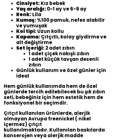
Cinsiyet:
Kız bebek
Yaş aralığı:
0-1 ay ve 6-9 ay
Renk:
Lila
Kumaş:
%100 pamuk, nefes alabilir
ve yumuşak
Kol tipi:
Uzun kollu
Kapama:
Çıtçıtlı, kolay giydirme ve
alt değiştirme
Set içeriği:
2 adet zıbın
1 adet çiçek nakışlı zıbın
1 adet küçük tavşan desenli
zıbın
Günlük kullanım ve özel günler için
ideal
Hem günlük kullanımda hem de özel
günlerde tercih edilebilecek bu şık zıbın
seti, bebeğiniz için hem estetik hem de
fonksiyonel bir seçimdir.
Çıtçıt kullanılan ürünlerde, alerjik
olmayan Avrupa freenickel ( nikel
içermez) çıtçıt
kullanılmaktadır. Kullanılan baskılarda
kanserojen veya alerjik madde