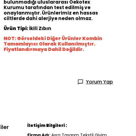
bulunmadığı uluslararası Oekotex
Kurumu tarafından test edilmiş ve
onaylanmıştır. Ürünlerimiz en hassas
ciltlerde dahi alerjiye neden olmaz.
Ürün Tipi:
İkili Zıbın
NOT: Görseldeki Diğer Ürünler Kombin
Tamamlayıcı Olarak Kullanılmıştır.
Fiyatlandırmaya Dahil Değildir.
Yorum Yap
İletişim Bilgileri :
iler
Firma Adı:
Asra Tasarım Tekstil Giyim