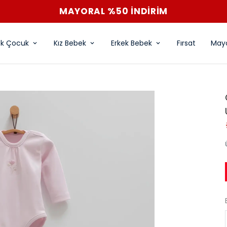
MAYORAL %50 İNDİRİM
ek Çocuk
Kız Bebek
Erkek Bebek
Fırsat
Mayo