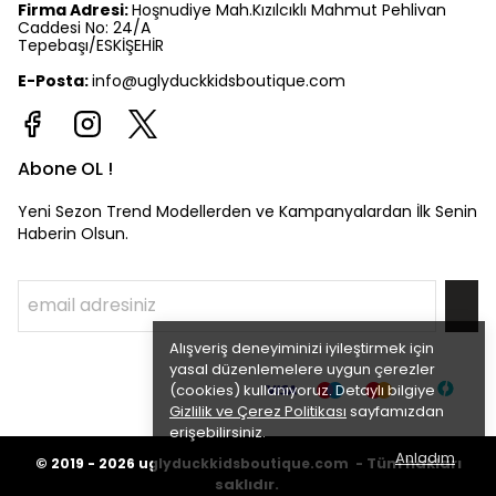
Firma Adresi:
Hoşnudiye Mah.Kızılcıklı Mahmut Pehlivan
Caddesi No: 24/A
Tepebaşı/ESKİŞEHİR
E-Posta:
info@uglyduckkidsboutique.com
Abone OL !
Yeni Sezon Trend Modellerden ve Kampanyalardan İlk Senin
Haberin Olsun.
Alışveriş deneyiminizi iyileştirmek için
yasal düzenlemelere uygun çerezler
(cookies) kullanıyoruz. Detaylı bilgiye
Gizlilik ve Çerez Politikası
sayfamızdan
erişebilirsiniz.
Anladım
©
Tüm hakları
2019 - 2026
uglyduckkidsboutique.com -
saklıdır.