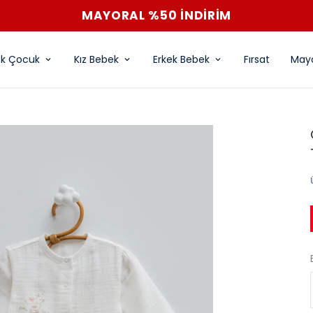
MAYORAL %50 İNDİRİM
ek Çocuk
Kız Bebek
Erkek Bebek
Fırsat
Mayo