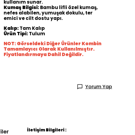
kullanım sunar.
Kumaş Bilgisi:
Bambu lifli özel kumaş,
nefes alabilen, yumuşak dokulu, ter
emici ve cilt dostu yapı.
Kalıp:
Tam Kalıp
Ürün Tipi:
Tulum
NOT: Görseldeki Diğer Ürünler Kombin
Tamamlayıcı Olarak Kullanılmıştır.
Fiyatlandırmaya Dahil Değildir.
Yorum Yap
İletişim Bilgileri :
iler