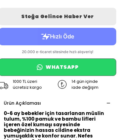
Stoğa Gelince Haber Ver
WHATSAPP
1000 TL üzeri
14 gün içinde
ücretsiz kargo
iade değişim
Ürün Açıklaması
0-6 ay bebekler için tasarlanan müslin
tulum, %100 pamuk ve bambu lifleri
içeren özel kumaşı sayesinde
bebeğinizin hassas cildine ekstra
yumuşaklık ve konfor sunar. Nefes