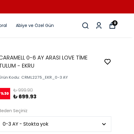
0
ral
Abiye ve Özel Gün
CARAMELL 0-6 AY ARASI LOVE TİME
TULUM - EKRU
Ürün Kodu
:
CRML2275_EKR_0-3 AY
₺ 999.90
%
30
₺ 699.93
Beden Seçiniz