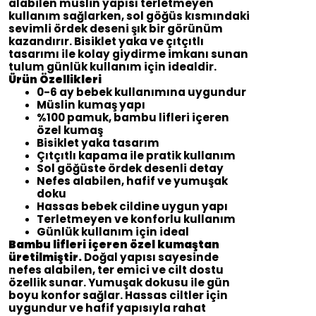
alabilen müslin yapısı terletmeyen
kullanım sağlarken, sol göğüs kısmındaki
sevimli ördek deseni şık bir görünüm
kazandırır. Bisiklet yaka ve çıtçıtlı
tasarımı ile kolay giydirme imkanı sunan
tulum günlük kullanım için idealdir.
Ürün Özellikleri
0-6 ay bebek kullanımına uygundur
Müslin kumaş yapı
%100 pamuk, bambu lifleri içeren
özel kumaş
Bisiklet yaka tasarım
Çıtçıtlı kapama ile pratik kullanım
Sol göğüste ördek desenli detay
Nefes alabilen, hafif ve yumuşak
doku
Hassas bebek cildine uygun yapı
Terletmeyen ve konforlu kullanım
Günlük kullanım için ideal
Bambu lifleri içeren özel kumaştan
üretilmiştir.
Doğal yapısı sayesinde
nefes alabilen, ter emici ve cilt dostu
özellik sunar. Yumuşak dokusu ile gün
boyu konfor sağlar. Hassas ciltler için
uygundur ve hafif yapısıyla rahat