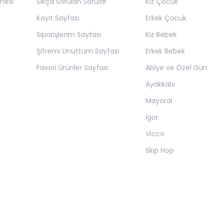
mesi
Sıkça Sorulan Sorular
Kız Çocuk
Kayıt Sayfası
Erkek Çocuk
Siparişlerim Sayfası
Kız Bebek
Şifremi Unuttum Sayfası
Erkek Bebek
Favori Ürünler Sayfası
Abiye ve Özel Gün
Ayakkabı
Mayoral
İgor
Vicco
Skıp Hop