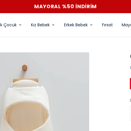
MAYORAL %50 İNDİRİM
ek Çocuk
Kız Bebek
Erkek Bebek
Fırsat
Mayo