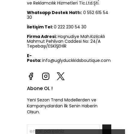
ve Reklamcılık Hizmetleri Tic.Ltd.Şti.
Whatsapp Destek Hattı:
0 552 615 54
30
İletişim Tel:
0 222 230 54 30
Firma Adresi:
Hoşnudiye Mah.Kızılcıklı
Mahmut Pehlivan Caddesi No: 24/A
Tepebaşı/ESKİŞEHİR
E-
Posta:
info@uglyduckkidsboutique.com
Abone OL !
Yeni Sezon Trend Modellerden ve
Kampanyalardan İlk Senin Haberin
Olsun.