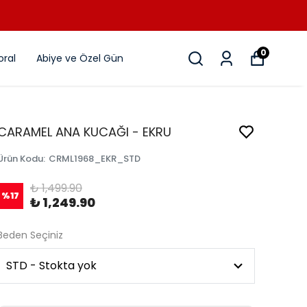
0
ral
Abiye ve Özel Gün
CARAMEL ANA KUCAĞI - EKRU
Ürün Kodu
:
CRML1968_EKR_STD
₺ 1,499.90
%
17
₺ 1,249.90
Beden Seçiniz