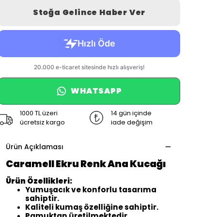
Stoğa Gelince Haber Ver
WHATSAPP
1000 TL üzeri
14 gün içinde
ücretsiz kargo
iade değişim
Ürün Açıklaması
Caramell Ekru Renk Ana Kucağı
Ürün Özellikleri:
Yumuşacık ve konforlu tasarıma
sahiptir.
Kaliteli kumaş özelliğine sahiptir.
Pamuktan üretilmektedir.