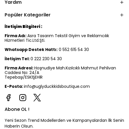
Yardım
Popüler Kategoriler
İletişim Bilgileri :
Firma Adı:
Asra Tasarım Tekstil Giyim ve Reklamcılık
Hizmetleri Tic.Ltd.Şti.
Whatsapp Destek Hattı:
0 552 615 54 30
İletişim Tel:
0 222 230 54 30
Firma Adresi:
Hoşnudiye Mah.Kızılcıklı Mahmut Pehlivan
Caddesi No: 24/A
Tepebaşı/ESKİŞEHİR
E-Posta:
info@uglyduckkidsboutique.com
Abone OL !
Yeni Sezon Trend Modellerden ve Kampanyalardan İlk Senin
Haberin Olsun.