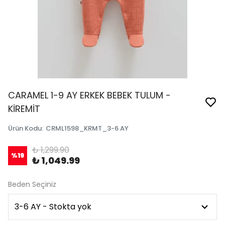
CARAMEL 1-9 AY ERKEK BEBEK TULUM -
KİREMİT
Ürün Kodu
:
CRML1598_KRMT_3-6 AY
₺ 1,299.90
%
19
₺ 1,049.99
Beden Seçiniz