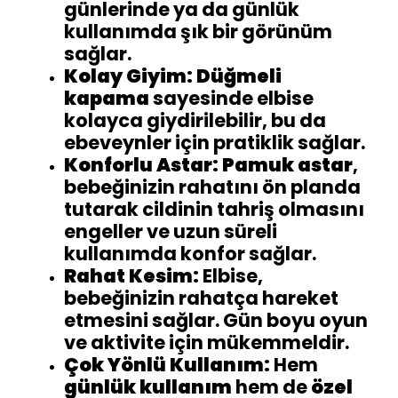
günlerinde ya da günlük
kullanımda şık bir görünüm
sağlar.
Kolay Giyim:
Düğmeli
kapama
sayesinde elbise
kolayca giydirilebilir, bu da
ebeveynler için pratiklik sağlar.
Konforlu Astar:
Pamuk astar
,
bebeğinizin rahatını ön planda
tutarak cildinin tahriş olmasını
engeller ve uzun süreli
kullanımda konfor sağlar.
Rahat Kesim:
Elbise,
bebeğinizin rahatça hareket
etmesini sağlar. Gün boyu oyun
ve aktivite için mükemmeldir.
Çok Yönlü Kullanım:
Hem
günlük kullanım
hem de
özel