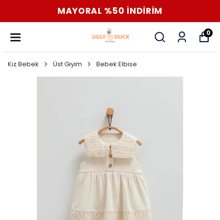
MAYORAL %50 İNDİRİM
0
Kız Bebek
Üst Giyim
Bebek Elbise