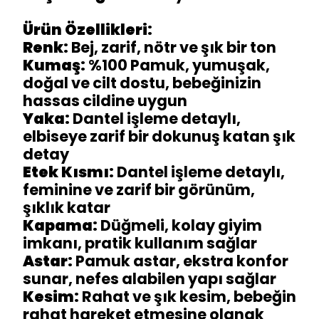
Ürün Özellikleri:
Renk:
Bej, zarif, nötr ve şık bir ton
Kumaş:
%100 Pamuk, yumuşak,
doğal ve cilt dostu, bebeğinizin
hassas cildine uygun
Yaka:
Dantel işleme detaylı,
elbiseye zarif bir dokunuş katan şık
detay
Etek Kısmı:
Dantel işleme detaylı,
feminine ve zarif bir görünüm,
şıklık katar
Kapama:
Düğmeli, kolay giyim
imkanı, pratik kullanım sağlar
Astar:
Pamuk astar, ekstra konfor
sunar, nefes alabilen yapı sağlar
Kesim:
Rahat ve şık kesim, bebeğin
rahat hareket etmesine olanak