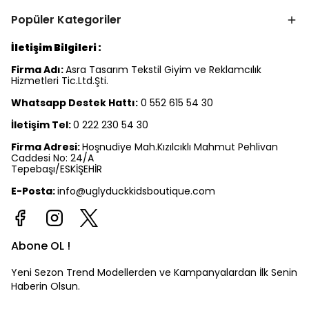
Popüler Kategoriler
İletişim Bilgileri :
Firma Adı:
Asra Tasarım Tekstil Giyim ve Reklamcılık
Hizmetleri Tic.Ltd.Şti.
Whatsapp Destek Hattı:
0 552 615 54 30
İletişim Tel:
0 222 230 54 30
Firma Adresi:
Hoşnudiye Mah.Kızılcıklı Mahmut Pehlivan
Caddesi No: 24/A
Tepebaşı/ESKİŞEHİR
E-Posta:
info@uglyduckkidsboutique.com
Abone OL !
Yeni Sezon Trend Modellerden ve Kampanyalardan İlk Senin
Haberin Olsun.