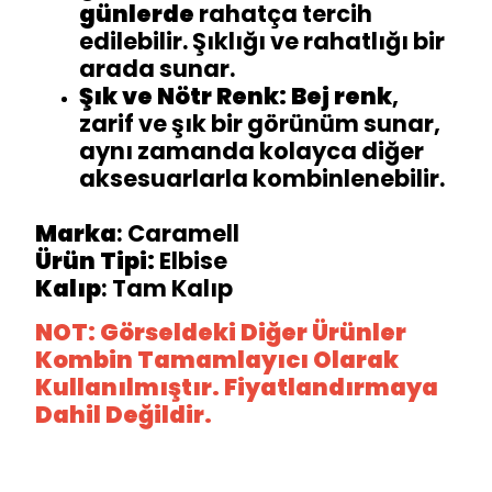
günlerde
rahatça tercih
edilebilir. Şıklığı ve rahatlığı bir
arada sunar.
Şık ve Nötr Renk:
Bej renk
,
zarif ve şık bir görünüm sunar,
aynı zamanda kolayca diğer
aksesuarlarla kombinlenebilir.
Marka
: Caramell
Ürün Tipi:
Elbise
Kalıp
: Tam Kalıp
NOT: Görseldeki Diğer Ürünler
Kombin Tamamlayıcı Olarak
Kullanılmıştır. Fiyatlandırmaya
Dahil Değildir.