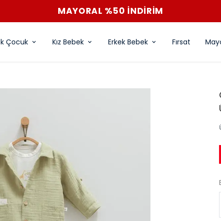
MAYORAL %50 İNDİRİM
ek Çocuk
Kız Bebek
Erkek Bebek
Fırsat
Mayo