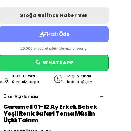
Stoğa Gelince Haber Ver
WHATSAPP
1000 TL üzeri
14 gün içinde
ücretsiz kargo
iade değişim
Ürün Açıklaması
Caramell 01-12 Ay Erkek Bebek
Yeşil Renk Safari Tema Müslin
Üçlü Takım