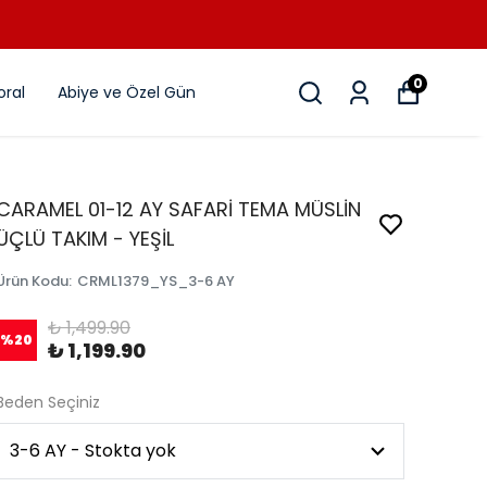
0
ral
Abiye ve Özel Gün
CARAMEL 01-12 AY SAFARİ TEMA MÜSLİN
ÜÇLÜ TAKIM - YEŞİL
Ürün Kodu
:
CRML1379_YS_3-6 AY
₺ 1,499.90
%
20
₺ 1,199.90
Beden Seçiniz