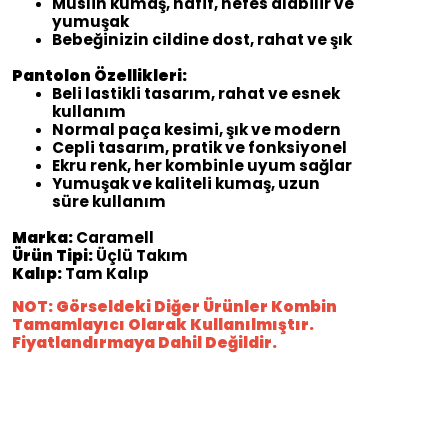
Müslin kumaş, hafif, nefes alabilir ve
yumuşak
Bebeğinizin cildine dost, rahat ve şık
Pantolon Özellikleri:
Beli lastikli tasarım, rahat ve esnek
kullanım
Normal paça kesimi, şık ve modern
Cepli tasarım, pratik ve fonksiyonel
Ekru renk, her kombinle uyum sağlar
Yumuşak ve kaliteli kumaş, uzun
süre kullanım
Marka:
Caramell
Ürün Tipi:
Üçlü Takım
Kalıp:
Tam Kalıp
NOT: Görseldeki Diğer Ürünler Kombin
Tamamlayıcı Olarak Kullanılmıştır.
Fiyatlandırmaya Dahil Değildir.