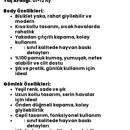
Yaş Aralığı:
01-12 Ay
Body Özellikleri:
Bisiklet yaka, rahat giyilebilir ve
modern
Kısa kollu tasarım, sıcak havalarda
rahatlık
Yakadan çıtçıtlı kapama, kolay
kullanım
sınıf kalitede hayvan baskı
detayları
%100 pamuk kumaş, yumuşak, nefes
alabilir ve cilt dostu
Şık ve pratik, günlük kullanım için
ideal
Gömlek Özellikleri:
Yeşil renk, sade ve şık
Uzun kollu tasarım, serin havalar
için ideal
Önden düğmeli kapama, kolay
giyilebilirlik
Cepli tasarım, fonksiyonel kullanım
sınıf kalitede hayvan baskı
detayları