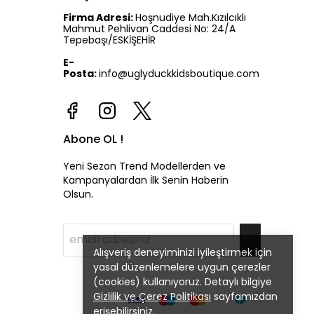
Firma Adresi:
Hoşnudiye Mah.Kızılcıklı
Mahmut Pehlivan Caddesi No: 24/A
Tepebaşı/ESKİŞEHİR
E-
Posta:
info@uglyduckkidsboutique.com
Abone OL !
Yeni Sezon Trend Modellerden ve
Kampanyalardan İlk Senin Haberin
Olsun.
Alışveriş deneyiminizi iyileştirmek için
yasal düzenlemelere uygun çerezler
(cookies) kullanıyoruz. Detaylı bilgiye
Gizlilik ve Çerez Politikası
sayfamızdan
erişebilirsiniz.