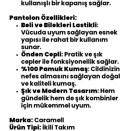
kullanışlı bir kapanış sağlar.
Pantolon Özellikleri:
Beli ve Bilekleri Lastikli
:
Vücuda uyum sağlayan esnek
yapısı ile rahat bir kullanım
sunar.
Önden Cepli
: Pratik ve şık
cepler ile fonksiyonellik sağlar.
%100 Pamuk Kumaş
: Cildinizin
nefes almasını sağlayan doğal
ve kaliteli kumaş.
Şık ve Modern Tasarım
: Hem
gündelik hem de şık kombinler
için mükemmel uyum.
Marka:
Caramell
Ürün Tipi:
İkili Takım