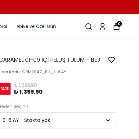
0
ral
Abiye ve Özel Gün
CARAMEL 01-09 İÇİ PELUŞ TULUM - BEJ
Ürün Kodu
:
CRML1147_BJ_3-6 AY
₺ 1,599.90
%
13
₺ 1,399.90
Beden Seçiniz