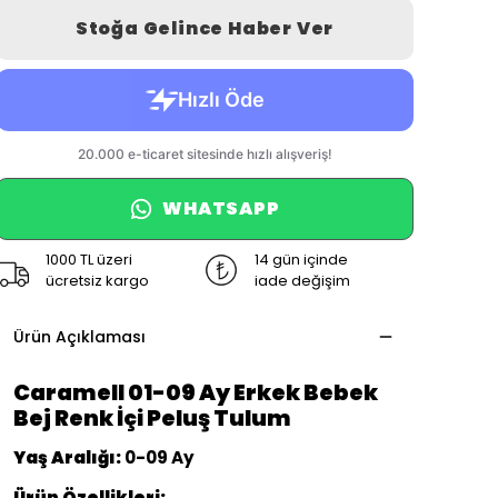
Stoğa Gelince Haber Ver
WHATSAPP
1000 TL üzeri
14 gün içinde
ücretsiz kargo
iade değişim
Ürün Açıklaması
Caramell 01-09 Ay Erkek Bebek
Bej Renk İçi Peluş Tulum
Yaş Aralığı:
0-09 Ay
Ürün Özellikleri: