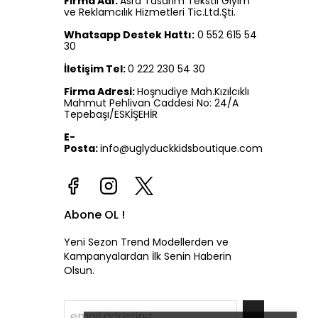
Firma Adı:
Asra Tasarım Tekstil Giyim
ve Reklamcılık Hizmetleri Tic.Ltd.Şti.
Whatsapp Destek Hattı:
0 552 615 54
30
İletişim Tel:
0 222 230 54 30
Firma Adresi:
Hoşnudiye Mah.Kızılcıklı
Mahmut Pehlivan Caddesi No: 24/A
Tepebaşı/ESKİŞEHİR
E-
Posta:
info@uglyduckkidsboutique.com
Abone OL !
Yeni Sezon Trend Modellerden ve
Kampanyalardan İlk Senin Haberin
Olsun.