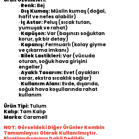
Renk:
Bej
·
Dış Kumaş:
Müslin kumaş (doğal,
·
hafif ve nefes alabilir)
İç Astar:
Peluş (sıcak tutan,
·
yumuşak ve rahat)
Kapüşon:
Var (başınızı soğuktan
·
korur, şık bir detay)
Kapanış:
Fermuarlı (kolay giyme
·
ve çıkarma imkanı)
Bilek Lastikleri:
Var (vücuda
·
oturan, soğuk hava girişini
engeller)
Ayaklı Tasarım:
Evet (ayakları
·
sarar, ekstra sıcaklık sağlar)
Kullanım Alanı:
Evde, dışarıda,
·
soğuk hava koşullarında rahat
kullanım
Ürün Tipi:
Tulum
Kalıp
: Tam Kalıp
Marka
: Caramell
NOT: Görseldeki Diğer Ürünler Kombin
Tamamlayıcı Olarak Kullanılmıştır.
Fiyatlandırmaya Dahil Değildir.