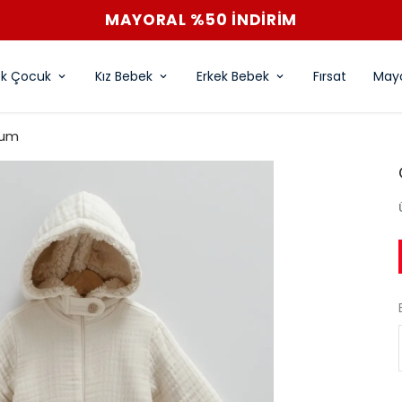
MAYORAL %50 İNDİRİM
ek Çocuk
Kız Bebek
Erkek Bebek
Fırsat
Mayo
lum