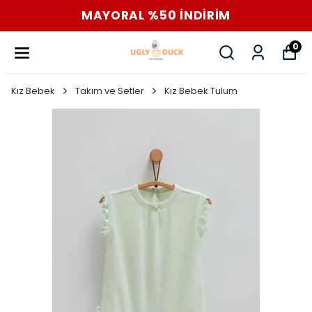
MAYORAL %50 İNDİRİM
0
Kız Bebek
Takım ve Setler
Kız Bebek Tulum