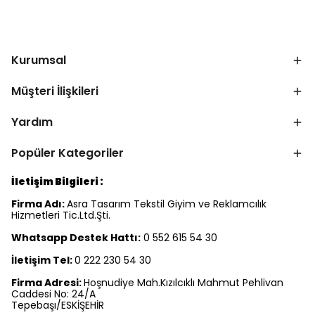
Kurumsal
Müşteri İlişkileri
Yardım
Popüler Kategoriler
İletişim Bilgileri :
Firma Adı:
Asra Tasarım Tekstil Giyim ve Reklamcılık
Hizmetleri Tic.Ltd.Şti.
Whatsapp Destek Hattı:
0 552 615 54 30
İletişim Tel:
0 222 230 54 30
Firma Adresi:
Hoşnudiye Mah.Kızılcıklı Mahmut Pehlivan
Caddesi No: 24/A
Tepebaşı/ESKİŞEHİR