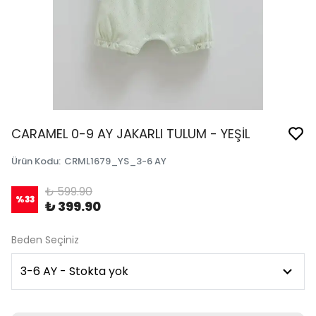
CARAMEL 0-9 AY JAKARLI TULUM - YEŞİL
Ürün Kodu
:
CRML1679_YS_3-6 AY
₺ 599.90
%
33
₺ 399.90
Beden Seçiniz