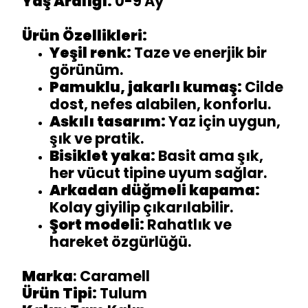
Yaş Aralığı:
0-9 Ay
Ürün Özellikleri:
Yeşil renk:
Taze ve enerjik bir
görünüm.
Pamuklu, jakarlı kumaş:
Cilde
dost, nefes alabilen, konforlu.
Askılı tasarım:
Yaz için uygun,
şık ve pratik.
Bisiklet yaka:
Basit ama şık,
her vücut tipine uyum sağlar.
Arkadan düğmeli kapama:
Kolay giyilip çıkarılabilir.
Şort modeli:
Rahatlık ve
hareket özgürlüğü.
Marka
: Caramell
Ürün Tipi:
Tulum