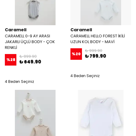
Caramell
Caramell
CARAMELL 0-9 AY ARASI
CARAMELL HELLO FOREST İKİLİ
JAKARLI ÜÇLÜ BODY - ÇOK
UZUN KOL BODY - MAVİ
RENKLİ
₺ 999.90
%
20
₺ 799.90
₺ 899.90
%
28
₺ 649.90
4 Beden Seçiniz
4 Beden Seçiniz