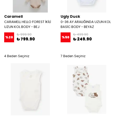
Caramell
Ugly Duck
CARAMELL HELLO FOREST İKİLİ
0-36 AY ARALIĞINDA UZUN KOL
UZUN KOL BODY - BEJ
BASİC BODY - BEYAZ
₺ 999.90
₺ 499.90
%
20
%
50
₺ 799.90
₺ 249.90
4 Beden Seçiniz
7 Beden Seçiniz