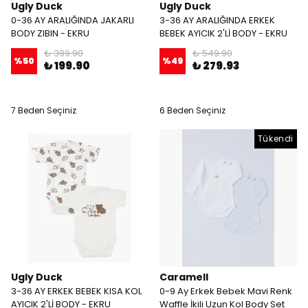
Ugly Duck
Ugly Duck
0-36 AY ARALIĞINDA JAKARLI
3-36 AY ARALIĞINDA ERKEK
BODY ZIBIN - EKRU
BEBEK AYICIK 2'Lİ BODY - EKRU
₺ 399.90
₺ 549.90
%
50
%
49
₺ 199.90
₺ 279.93
7 Beden Seçiniz
6 Beden Seçiniz
Tükendi
Ugly Duck
Caramell
3-36 AY ERKEK BEBEK KISA KOL
0-9 Ay Erkek Bebek Mavi Renk
AYICIK 2'Lİ BODY - EKRU
Waffle İkili Uzun Kol Body Set