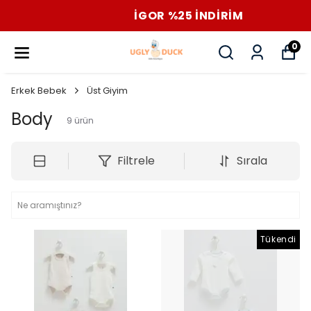
İGOR %25 İNDİRİM
0
Erkek Bebek
Üst Giyim
Body
9
ürün
Filtrele
Sırala
Tükendi