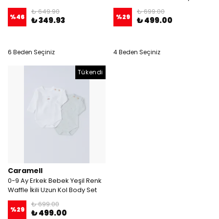
₺ 649.90
₺ 699.00
%
46
%
29
₺ 349.93
₺ 499.00
6 Beden Seçiniz
4 Beden Seçiniz
Tükendi
Caramell
0-9 Ay Erkek Bebek Yeşil Renk
Waffle İkili Uzun Kol Body Set
₺ 699.00
%
29
₺ 499.00