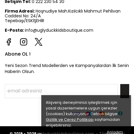
İletişim Tel:
0 222 230 54 30
Firma Adresi:
Hoşnudiye Mah.Kızılcıklı Mahmut Pehlivan
Caddesi No: 24/A
Tepebaşı/ESKİŞEHİR
E-Posta:
info@uglyduckkidsboutique.com
Abone OL !
Yeni Sezon Trend Modellerden ve Kampanyalardan İlk Senin
Haberin Olsun.
Alışveriş deneyiminizi iyileştirmek için
yasal düzenlemelere uygun çerezler
(cookies) kullanıyoruz. Detaylı bilgiye
Gizlilik ve Çerez Politikası
sayfamızdan
erişebilirsiniz.
Anladım
©
Tüm hakları
2019 - 2026
uglyduckkidsboutique.com -