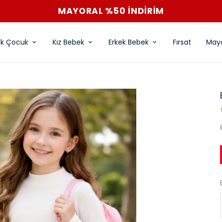
MAYORAL %50 İNDİRİM
ek Çocuk
Kız Bebek
Erkek Bebek
Fırsat
Mayo