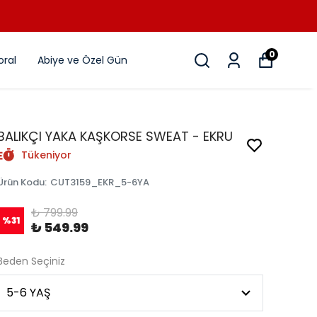
0
ral
Abiye ve Özel Gün
BALIKÇI YAKA KAŞKORSE SWEAT - EKRU
Tükeniyor
Ürün Kodu
:
CUT3159_EKR_5-6YA
₺ 799.99
%
31
₺ 549.99
Beden Seçiniz