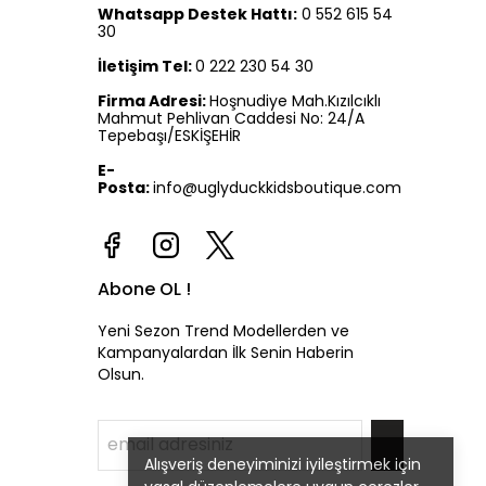
Whatsapp Destek Hattı:
0 552 615 54
30
İletişim Tel:
0 222 230 54 30
Firma Adresi:
Hoşnudiye Mah.Kızılcıklı
Mahmut Pehlivan Caddesi No: 24/A
Tepebaşı/ESKİŞEHİR
E-
Posta:
info@uglyduckkidsboutique.com
Abone OL !
Yeni Sezon Trend Modellerden ve
Kampanyalardan İlk Senin Haberin
Olsun.
Alışveriş deneyiminizi iyileştirmek için