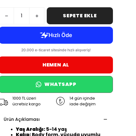
SEPETE EKLE
HEMEN AL
WHATSAPP
1000 TL üzeri
14 gün içinde
ücretsiz kargo
iade değişim
Ürün Açıklaması
Yaş Aralığı:
5-14 yaş
Kalıp:
Body form, vücuda uyumlu