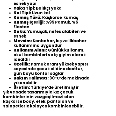
esnek yapı
Yaka Tipi:
Balıkçı yaka
Kol Tipi:
Uzun kol
Kumaş Türü:
Kaşkorse kumaş
Kumaş İçeriği:
%95 Pamuk, %5
Elastan
Doku:
Yumuşak, nefes alabilen ve
esnek
Mevsim:
Sonbahar, kış ve ilkbahar
kullanımına uygundur
Kullanım Alanı:
Günlük kullanım,
okul kombinleri ve iç giyim olarak
idealdir
Özellik:
Pamuk oranı yüksek yapısı
sayesinde çocuk cildine dosttur,
gün boyu konfor sağlar
Bakım Talimatı:
30°C’de makinada
yıkanabilir
Üretim:
Türkiye’de üretilmiştir
Şık ve sade tasarımıyla kız çocuk
kombinlerinin vazgeçilmezi olan
kaşkorse body, etek, pantolon ve
salopetlerle kolayca kombinlenebilir.