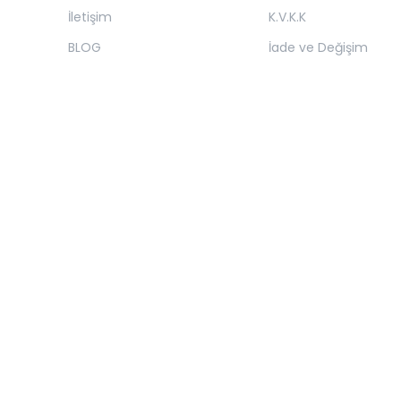
İletişim
K.V.K.K
BLOG
İade ve Değişim