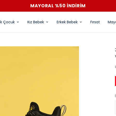
ek Çocuk
Kız Bebek
Erkek Bebek
Fırsat
Mayo