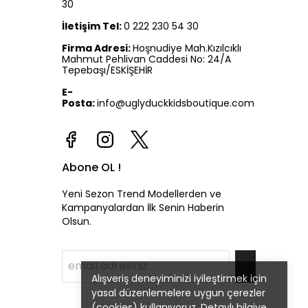
30
İletişim Tel:
0 222 230 54 30
Firma Adresi:
Hoşnudiye Mah.Kızılcıklı
Mahmut Pehlivan Caddesi No: 24/A
Tepebaşı/ESKİŞEHİR
E-
Posta:
info@uglyduckkidsboutique.com
Abone OL !
Yeni Sezon Trend Modellerden ve
Kampanyalardan İlk Senin Haberin
Olsun.
Alışveriş deneyiminizi iyileştirmek için
yasal düzenlemelere uygun çerezler
(cookies) kullanıyoruz. Detaylı bilgiye