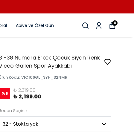
0
ral
Abiye ve Özel Gün
31-38 Numara Erkek Çocuk Siyah Renk
Vicco Gallen Spor Ayakkabı
Ürün Kodu
:
VIC106GL_SYH_32NMR
₺ 2,319.00
%
5
₺ 2,199.00
Beden Seçiniz