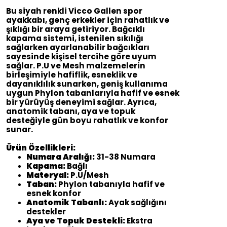
Bu siyah renkli Vicco Gallen spor
ayakkabı, genç erkekler için rahatlık ve
şıklığı bir araya getiriyor. Bağcıklı
kapama sistemi, istenilen sıkılığı
sağlarken ayarlanabilir bağcıkları
sayesinde kişisel tercihe göre uyum
sağlar. P.U ve Mesh malzemelerin
birleşimiyle hafiflik, esneklik ve
dayanıklılık sunarken, geniş kullanıma
uygun Phylon tabanlarıyla hafif ve esnek
bir yürüyüş deneyimi sağlar. Ayrıca,
anatomik tabanı, aya ve topuk
desteğiyle gün boyu rahatlık ve konfor
sunar.
Ürün Özellikleri:
Numara Aralığı:
31-38 Numara
Kapama:
Bağlı
Materyal:
P.U/Mesh
Taban:
Phylon tabanıyla hafif ve
esnek konfor
Anatomik Tabanlı:
Ayak sağlığını
destekler
Aya ve Topuk Destekli:
Ekstra