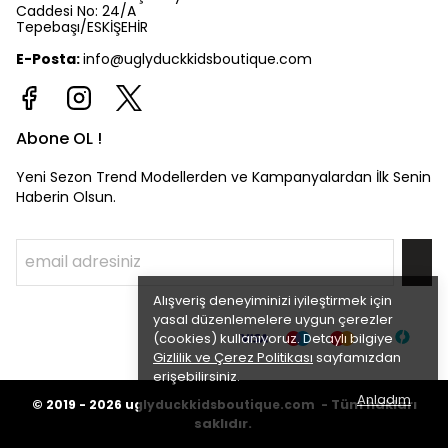
Caddesi No: 24/A
Tepebaşı/ESKİŞEHİR
E-Posta:
info@uglyduckkidsboutique.com
Abone OL !
Yeni Sezon Trend Modellerden ve Kampanyalardan İlk Senin
Haberin Olsun.
Alışveriş deneyiminizi iyileştirmek için
yasal düzenlemelere uygun çerezler
(cookies) kullanıyoruz. Detaylı bilgiye
Gizlilik ve Çerez Politikası
sayfamızdan
erişebilirsiniz.
Anladım
©
Tüm hakları
2019 - 2026
uglyduckkidsboutique.com -
saklıdır.