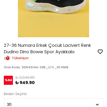
27-36 Numara Erkek Çocuk Lacivert Renk
Dudino Dino Bowıe Spor Ayakkabı
Tükeniyor
Ürün Kodu
:
DDN4S14A-288_LCV_30 NMR
₺ 2,049.90
%
54
₺ 949.90
Beden Seçiniz