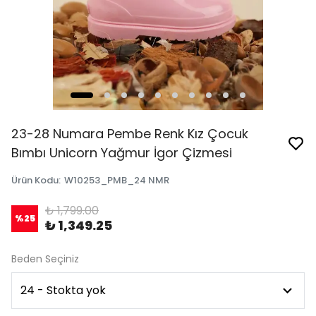
23-28 Numara Pembe Renk Kız Çocuk
Bımbı Unicorn Yağmur İgor Çizmesi
Ürün Kodu
:
W10253_PMB_24 NMR
₺ 1,799.00
%
25
₺ 1,349.25
Beden Seçiniz