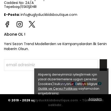
Caddesi No: 24/A
Tepebaşı/ESKİŞEHİR
E-Posta:
info@uglyduckkidsboutique.com
Abone OL !
Yeni Sezon Trend Modellerden ve Kampanyalardan İlk Senin
Haberin Olsun.
Alışveriş deneyiminizi iyileştirmek için
yasal düzenlemelere uygun çerezler
(cookies) kullanıyoruz. Detaylı bilgiye
Gizlilik ve Çerez Politikası
sayfamızdan
erişebilirsiniz.
Anladım
©
Tüm hakları
2019 - 2026
uglyduckkidsboutique.com -
saklıdır.