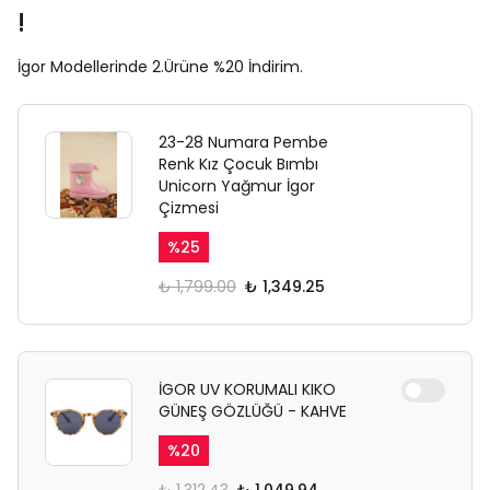
!
İgor Modellerinde 2.Ürüne %20 İndirim.
23-28 Numara Pembe
Renk Kız Çocuk Bımbı
Unicorn Yağmur İgor
Çizmesi
%
25
₺ 1,799.00
₺ 1,349.25
İGOR UV KORUMALI KIKO
GÜNEŞ GÖZLÜĞÜ - KAHVE
%
20