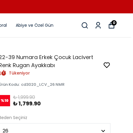
0
ral
Abiye ve Özel Gün
22-39 Numara Erkek Çocuk Lacivert
Renk Rugan Ayakkabı
Tükeniyor
Ürün Kodu
:
cd3020_LCV_26 NMR
₺ 1,999.90
%
10
₺ 1,799.90
Beden Seçiniz