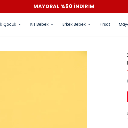
MAYORAL %50 İNDİRİM
ek Çocuk
Kız Bebek
Erkek Bebek
Fırsat
Mayo