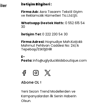
İletişim Bilgileri :
iler
Firma Adı:
Asra Tasarım Tekstil Giyim
ve Reklamcılık Hizmetleri Tic.Ltd.Şti.
Whatsapp Destek Hattı:
0 552 615 54
30
İletişim Tel:
0 222 230 54 30
Firma Adresi:
Hoşnudiye Mah.Kızılcıklı
Mahmut Pehlivan Caddesi No: 24/A
Tepebaşı/ESKİŞEHİR
E-
Posta:
info@uglyduckkidsboutique.com
Abone OL !
Yeni Sezon Trend Modellerden ve
Kampanyalardan İlk Senin Haberin
Olsun.