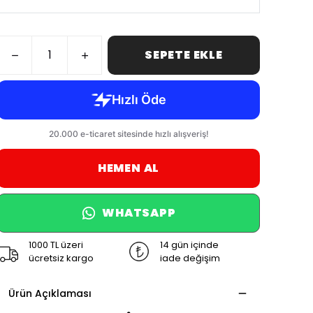
SEPETE EKLE
HEMEN AL
WHATSAPP
1000 TL üzeri
14 gün içinde
ücretsiz kargo
iade değişim
Ürün Açıklaması