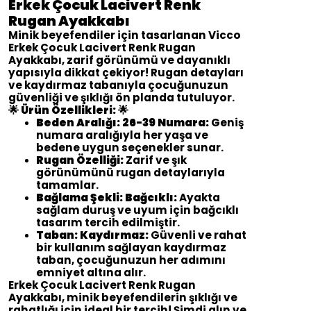
Erkek Çocuk Lacivert Renk
Rugan Ayakkabı
Minik beyefendiler için tasarlanan Vicco
Erkek Çocuk Lacivert Renk Rugan
Ayakkabı, zarif görünümü ve dayanıklı
yapısıyla dikkat çekiyor! Rugan detayları
ve kaydırmaz tabanıyla çocuğunuzun
güvenliği ve şıklığı ön planda tutuluyor.
🌟
Ürün Özellikleri:
🌟
Beden Aralığı: 26-39 Numara:
Geniş
numara aralığıyla her yaşa ve
bedene uygun seçenekler sunar.
Rugan Özelliği:
Zarif ve şık
görünümünü rugan detaylarıyla
tamamlar.
Bağlama Şekli: Bağcıklı:
Ayakta
sağlam duruş ve uyum için bağcıklı
tasarım tercih edilmiştir.
Taban: Kaydırmaz:
Güvenli ve rahat
bir kullanım sağlayan kaydırmaz
taban, çocuğunuzun her adımını
emniyet altına alır.
Erkek Çocuk Lacivert Renk Rugan
Ayakkabı, minik beyefendilerin şıklığı ve
rahatlığı için ideal bir tercih! Şimdi alın ve