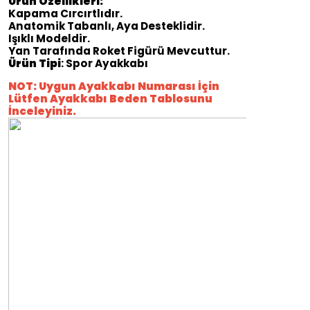
Ürün Özellikleri:
Kapama Cırcırtlıdır.
Anatomik Tabanlı, Aya Desteklidir.
Işıklı Modeldir.
Yan Tarafında Roket Figürü Mevcuttur.
Ürün Tipi
: Spor Ayakkabı
NOT: Uygun Ayakkabı Numarası İçin
Lütfen Ayakkabı Beden Tablosunu
İnceleyiniz.