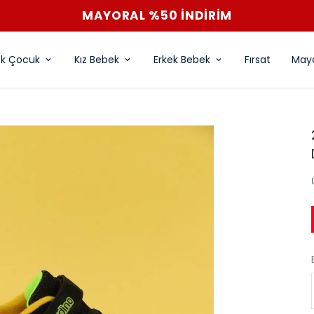
MAYORAL %50 İNDİRİM
ek Çocuk
Kız Bebek
Erkek Bebek
Fırsat
Mayo