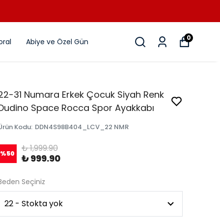
0
ral
Abiye ve Özel Gün
22-31 Numara Erkek Çocuk Siyah Renk
Dudino Space Rocca Spor Ayakkabı
Ürün Kodu
:
DDN4S98B404_LCV_22 NMR
₺ 1,999.90
%
50
₺ 999.90
Beden Seçiniz