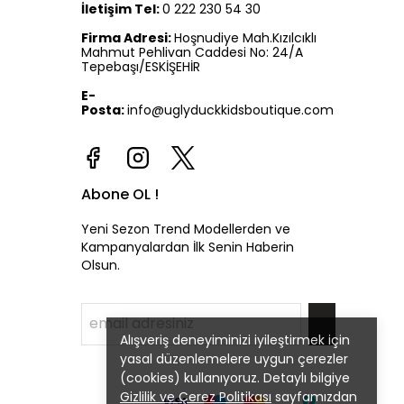
İletişim Tel:
0 222 230 54 30
Firma Adresi:
Hoşnudiye Mah.Kızılcıklı
Mahmut Pehlivan Caddesi No: 24/A
Tepebaşı/ESKİŞEHİR
E-
Posta:
info@uglyduckkidsboutique.com
Abone OL !
Yeni Sezon Trend Modellerden ve
Kampanyalardan İlk Senin Haberin
Olsun.
Alışveriş deneyiminizi iyileştirmek için
yasal düzenlemelere uygun çerezler
(cookies) kullanıyoruz. Detaylı bilgiye
Gizlilik ve Çerez Politikası
sayfamızdan