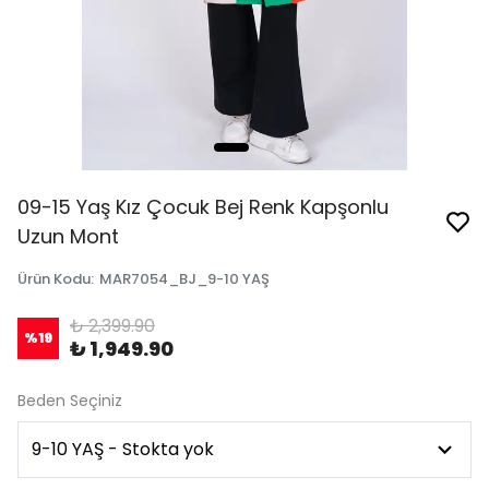
09-15 Yaş Kız Çocuk Bej Renk Kapşonlu
Uzun Mont
Ürün Kodu
:
MAR7054_BJ_9-10 YAŞ
₺ 2,399.90
%
19
₺ 1,949.90
Beden Seçiniz