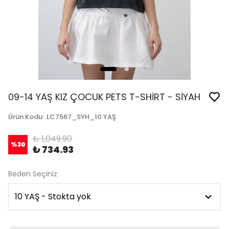
09-14 YAŞ KIZ ÇOCUK PETS T-SHİRT - SİYAH
Ürün Kodu
:
LC7567_SYH_10 YAŞ
₺ 1,049.90
%
30
₺ 734.93
Beden Seçiniz