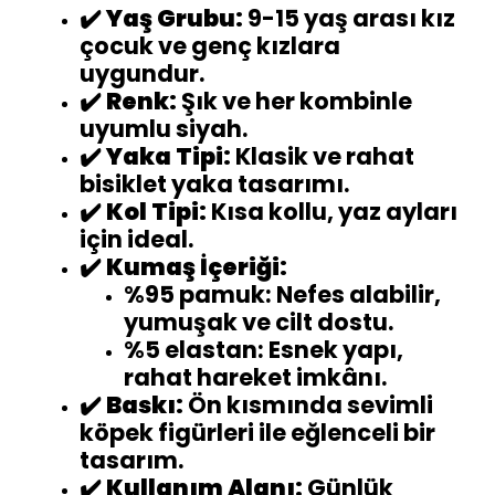
✔️
Yaş Grubu:
9-15 yaş arası kız
çocuk ve genç kızlara
uygundur.
✔️
Renk:
Şık ve her kombinle
uyumlu siyah.
✔️
Yaka Tipi:
Klasik ve rahat
bisiklet yaka tasarımı.
✔️
Kol Tipi:
Kısa kollu, yaz ayları
için ideal.
✔️
Kumaş İçeriği:
%95 pamuk: Nefes alabilir,
yumuşak ve cilt dostu.
%5 elastan: Esnek yapı,
rahat hareket imkânı.
✔️
Baskı:
Ön kısmında sevimli
köpek figürleri ile eğlenceli bir
tasarım.
✔️
Kullanım Alanı:
Günlük