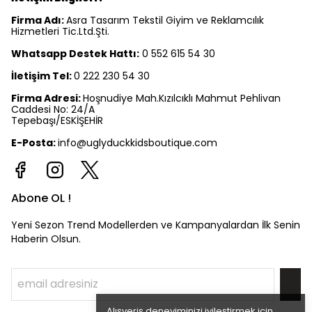
Firma Adı:
Asra Tasarım Tekstil Giyim ve Reklamcılık
Hizmetleri Tic.Ltd.Şti.
Whatsapp Destek Hattı:
0 552 615 54 30
İletişim Tel:
0 222 230 54 30
Firma Adresi:
Hoşnudiye Mah.Kızılcıklı Mahmut Pehlivan
Caddesi No: 24/A
Tepebaşı/ESKİŞEHİR
E-Posta:
info@uglyduckkidsboutique.com
Abone OL !
Yeni Sezon Trend Modellerden ve Kampanyalardan İlk Senin
Haberin Olsun.
Alışveriş deneyiminizi iyileştirmek için