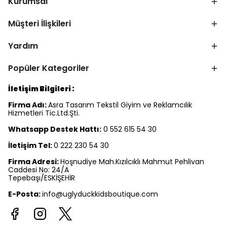
Kurumsal
Müşteri İlişkileri
Yardım
Popüler Kategoriler
İletişim Bilgileri :
Firma Adı:
Asra Tasarım Tekstil Giyim ve Reklamcılık
Hizmetleri Tic.Ltd.Şti.
Whatsapp Destek Hattı:
0 552 615 54 30
İletişim Tel:
0 222 230 54 30
Firma Adresi:
Hoşnudiye Mah.Kızılcıklı Mahmut Pehlivan
Caddesi No: 24/A
Tepebaşı/ESKİŞEHİR
E-Posta:
info@uglyduckkidsboutique.com