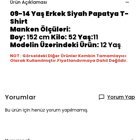
Ürün Açıklaması
09-14 Yaş Erkek Siyah Papatya T-
Shirt
Manken Ölçüleri:
Boy:
152 cm
Kilo:
52
Yaş:
11
Modelin Üzerindeki Ürün:
12 Yaş
NOT : Görseldeki Diğer Ürünler Kombin Tamamlayıcı
Olarak Kullanılmıştır.Fiyatlandırmaya Dahil Değildir.
Yorumlar
Yorum Yap
Bu ürün için henüz yorum yapılmamış.