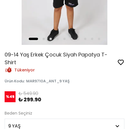
09-14 Yaş Erkek Çocuk Siyah Papatya T-
Shirt
Tükeniyor
Ürün Kodu
:
MAR9710A_ANT_9 YAŞ
₺ 549.90
%
45
₺ 299.90
Beden Seçiniz