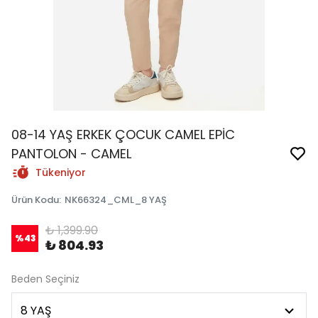
08-14 YAŞ ERKEK ÇOCUK CAMEL EPİC
PANTOLON - CAMEL
Tükeniyor
Ürün Kodu
:
NK66324_CML_8 YAŞ
₺ 1,399.90
%
43
₺ 804.93
Beden Seçiniz