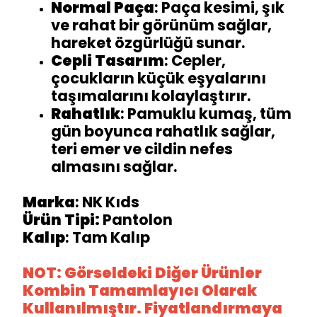
Normal Paça
: Paça kesimi, şık
ve rahat bir görünüm sağlar,
hareket özgürlüğü sunar.
Cepli Tasarım
: Cepler,
çocukların küçük eşyalarını
taşımalarını kolaylaştırır.
Rahatlık
: Pamuklu kumaş, tüm
gün boyunca rahatlık sağlar,
teri emer ve cildin nefes
almasını sağlar.
Marka
: NK Kıds
Ürün Tipi:
Pantolon
Kalıp
: Tam Kalıp
NOT: Görseldeki Diğer Ürünler
Kombin Tamamlayıcı Olarak
Kullanılmıştır. Fiyatlandırmaya