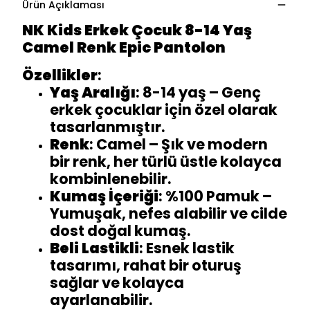
Ürün Açıklaması
NK Kids Erkek Çocuk 8-14 Yaş
Camel Renk Epic Pantolon
Özellikler
:
Yaş Aralığı
: 8-14 yaş – Genç
erkek çocuklar için özel olarak
tasarlanmıştır.
Renk
: Camel – Şık ve modern
bir renk, her türlü üstle kolayca
kombinlenebilir.
Kumaş İçeriği
: %100 Pamuk –
Yumuşak, nefes alabilir ve cilde
dost doğal kumaş.
Beli Lastikli
: Esnek lastik
tasarımı, rahat bir oturuş
sağlar ve kolayca
ayarlanabilir.