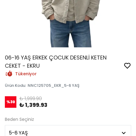
06-16 YAŞ ERKEK ÇOCUK DESENLİ KETEN
CEKET - EKRU
Tükeniyor
Ürün Kodu
:
NNC125705_EKR_5-6 YAŞ
₺ 1,999.90
%
30
₺ 1,399.93
Beden Seçiniz