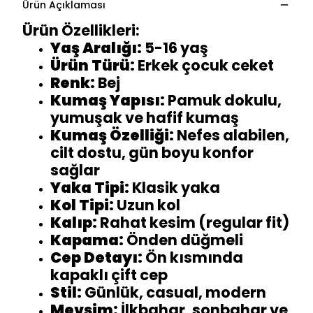
Ürün Açıklaması
Ürün Özellikleri:
Yaş Aralığı:
5-16 yaş
Ürün Türü:
Erkek çocuk ceket
Renk:
Bej
Kumaş Yapısı:
Pamuk dokulu,
yumuşak ve hafif kumaş
Kumaş Özelliği:
Nefes alabilen,
cilt dostu, gün boyu konfor
sağlar
Yaka Tipi:
Klasik yaka
Kol Tipi:
Uzun kol
Kalıp:
Rahat kesim (regular fit)
Kapama:
Önden düğmeli
Cep Detayı:
Ön kısmında
kapaklı çift cep
Stil:
Günlük, casual, modern
Mevsim:
İlkbahar, sonbahar ve