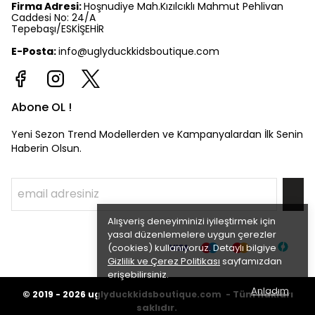
Firma Adresi:
Hoşnudiye Mah.Kızılcıklı Mahmut Pehlivan
Caddesi No: 24/A
Tepebaşı/ESKİŞEHİR
E-Posta:
info@uglyduckkidsboutique.com
Abone OL !
Yeni Sezon Trend Modellerden ve Kampanyalardan İlk Senin
Haberin Olsun.
Alışveriş deneyiminizi iyileştirmek için
yasal düzenlemelere uygun çerezler
(cookies) kullanıyoruz. Detaylı bilgiye
Gizlilik ve Çerez Politikası
sayfamızdan
erişebilirsiniz.
Anladım
©
Tüm hakları
2019 - 2026
uglyduckkidsboutique.com -
saklıdır.