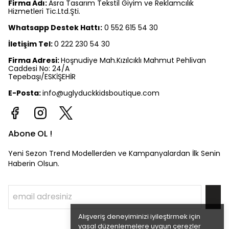
Firma Adı:
Asra Tasarım Tekstil Giyim ve Reklamcılık
Hizmetleri Tic.Ltd.Şti.
Whatsapp Destek Hattı:
0 552 615 54 30
İletişim Tel:
0 222 230 54 30
Firma Adresi:
Hoşnudiye Mah.Kızılcıklı Mahmut Pehlivan
Caddesi No: 24/A
Tepebaşı/ESKİŞEHİR
E-Posta:
info@uglyduckkidsboutique.com
Abone OL !
Yeni Sezon Trend Modellerden ve Kampanyalardan İlk Senin
Haberin Olsun.
Alışveriş deneyiminizi iyileştirmek için
yasal düzenlemelere uygun çerezler