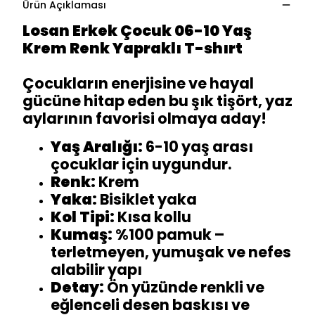
Ürün Açıklaması
Losan Erkek Çocuk 06-10 Yaş
Krem Renk Yapraklı T-shırt
Çocukların enerjisine ve hayal
gücüne hitap eden bu şık tişört, yaz
aylarının favorisi olmaya aday!
Yaş Aralığı:
6-10 yaş arası
çocuklar için uygundur.
Renk:
Krem
Yaka:
Bisiklet yaka
Kol Tipi:
Kısa kollu
Kumaş:
%100 pamuk –
terletmeyen, yumuşak ve nefes
alabilir yapı
Detay:
Ön yüzünde renkli ve
eğlenceli desen baskısı ve