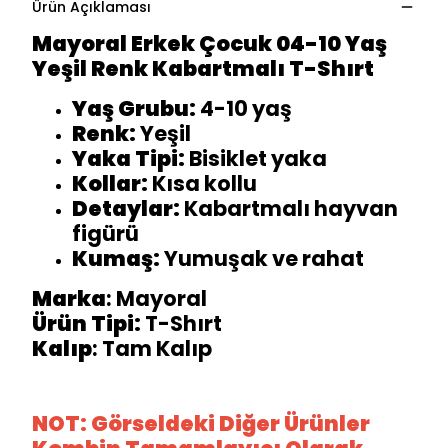
Ürün Açıklaması
Mayoral Erkek Çocuk 04-10 Yaş
Yeşil Renk Kabartmalı T-Shırt
Yaş Grubu:
4-10 yaş
Renk:
Yeşil
Yaka Tipi:
Bisiklet yaka
Kollar:
Kısa kollu
Detaylar:
Kabartmalı hayvan
figürü
Kumaş:
Yumuşak ve rahat
Marka
: Mayoral
Ürün Tipi:
T-Shırt
Kalıp
: Tam Kalıp
NOT: Görseldeki Diğer Ürünler