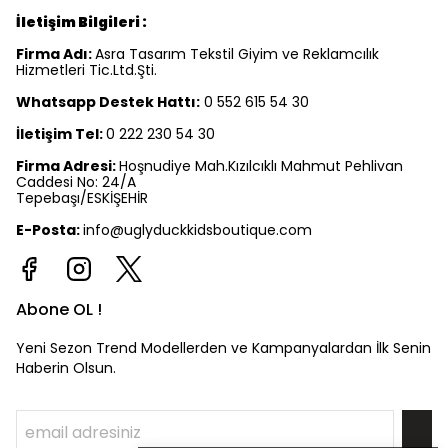
İletişim Bilgileri :
Firma Adı:
Asra Tasarım Tekstil Giyim ve Reklamcılık
Hizmetleri Tic.Ltd.Şti.
Whatsapp Destek Hattı:
0 552 615 54 30
İletişim Tel:
0 222 230 54 30
Firma Adresi:
Hoşnudiye Mah.Kızılcıklı Mahmut Pehlivan
Caddesi No: 24/A
Tepebaşı/ESKİŞEHİR
E-Posta:
info@uglyduckkidsboutique.com
Abone OL !
Yeni Sezon Trend Modellerden ve Kampanyalardan İlk Senin
Haberin Olsun.