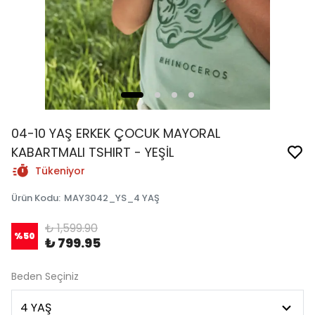
04-10 YAŞ ERKEK ÇOCUK MAYORAL
KABARTMALI TSHIRT - YEŞİL
Tükeniyor
Ürün Kodu
:
MAY3042_YS_4 YAŞ
₺ 1,599.90
%
50
₺ 799.95
Beden Seçiniz