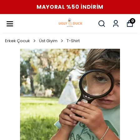
MAYORAL %50 İNDİRİM
0
Erkek Çocuk
Üst Giyim
T-Shirt