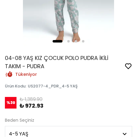
04-08 YAŞ KIZ ÇOCUK POLO PUDRA İKİLİ
TAKIM - PUDRA
Tükeniyor
Ürün Kodu
:
US2077-4_PDR_4-5 YAŞ
₺ 1,389.90
%
30
₺ 972.93
Beden Seçiniz