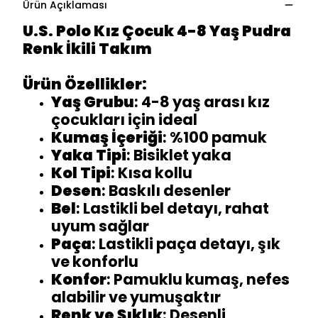
Ürün Açıklaması
U.S. Polo Kız Çocuk 4-8 Yaş Pudra
Renk İkili Takım
Ürün Özellikler:
Yaş Grubu
: 4-8 yaş arası kız
çocukları için ideal
Kumaş İçeriği
: %100 pamuk
Yaka Tipi
: Bisiklet yaka
Kol Tipi
: Kısa kollu
Desen
: Baskılı desenler
Bel
: Lastikli bel detayı, rahat
uyum sağlar
Paça
: Lastikli paça detayı, şık
ve konforlu
Konfor
: Pamuklu kumaş, nefes
alabilir ve yumuşaktır
Renk ve Şıklık
: Desenli