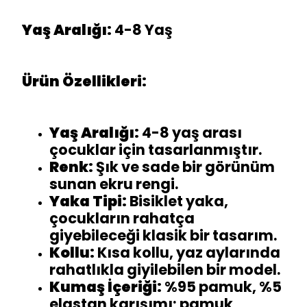
Yaş Aralığı:
4-8 Yaş
Ürün Özellikleri:
Yaş Aralığı:
4-8 yaş arası
çocuklar için tasarlanmıştır.
Renk:
Şık ve sade bir görünüm
sunan ekru rengi.
Yaka Tipi:
Bisiklet yaka,
çocukların rahatça
giyebileceği klasik bir tasarım.
Kollu:
Kısa kollu, yaz aylarında
rahatlıkla giyilebilen bir model.
Kumaş İçeriği:
%95 pamuk, %5
elastan karışımı; pamuk