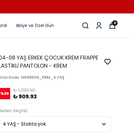
0
ral
Abiye ve Özel Gün
04-08 YAŞ ERKEK ÇOCUK KREM FRAPPE
LASTİKLİ PANTOLON - KREM
Ürün Kodu
:
NK68506_KRM_4 YAŞ
₺ 1,299.90
%
30
₺ 909.93
Beden Seçiniz