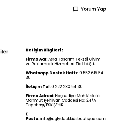
Yorum Yap
İletişim Bilgileri :
iler
Firma Adı:
Asra Tasarım Tekstil Giyim
ve Reklamcılık Hizmetleri Tic.Ltd.Şti.
Whatsapp Destek Hattı:
0 552 615 54
30
İletişim Tel:
0 222 230 54 30
Firma Adresi:
Hoşnudiye Mah.Kızılcıklı
Mahmut Pehlivan Caddesi No: 24/A
Tepebaşı/ESKİŞEHİR
E-
Posta:
info@uglyduckkidsboutique.com