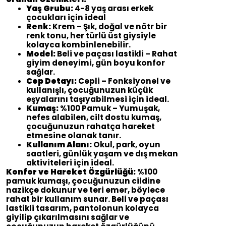
Yaş Grubu:
4-8 yaş arası erkek
çocukları için ideal
Renk:
Krem – Şık, doğal ve nötr bir
renk tonu, her türlü üst giysiyle
kolayca kombinlenebilir.
Model:
Beli ve paçası lastikli – Rahat
giyim deneyimi, gün boyu konfor
sağlar.
Cep Detayı:
Cepli – Fonksiyonel ve
kullanışlı, çocuğunuzun küçük
eşyalarını taşıyabilmesi için ideal.
Kumaş:
%100 Pamuk – Yumuşak,
nefes alabilen, cilt dostu kumaş,
çocuğunuzun rahatça hareket
etmesine olanak tanır.
Kullanım Alanı:
Okul, park, oyun
saatleri, günlük yaşam ve dış mekan
aktiviteleri için ideal.
Konfor ve Hareket Özgürlüğü:
%100
pamuk kumaşı, çocuğunuzun cildine
nazikçe dokunur ve teri emer, böylece
rahat bir kullanım sunar. Beli ve paçası
lastikli tasarım, pantolonun kolayca
giyilip çıkarılmasını sağlar ve