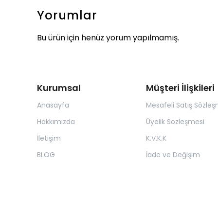
Yorumlar
Bu ürün için henüz yorum yapılmamış.
Kurumsal
Müşteri İlişkileri
Anasayfa
Mesafeli Satış Sözleş
Hakkımızda
Üyelik Sözleşmesi
İletişim
K.V.K.K
BLOG
İade ve Değişim