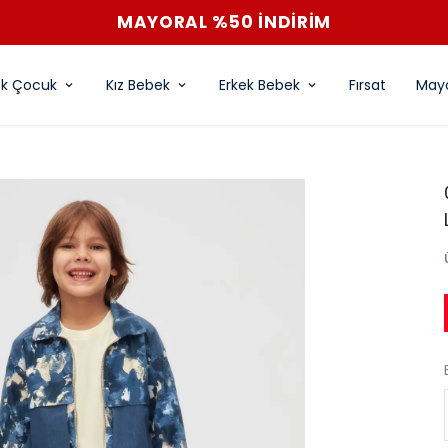
MAYORAL %50 İNDİRİM
ek Çocuk
Kız Bebek
Erkek Bebek
Fırsat
Mayo