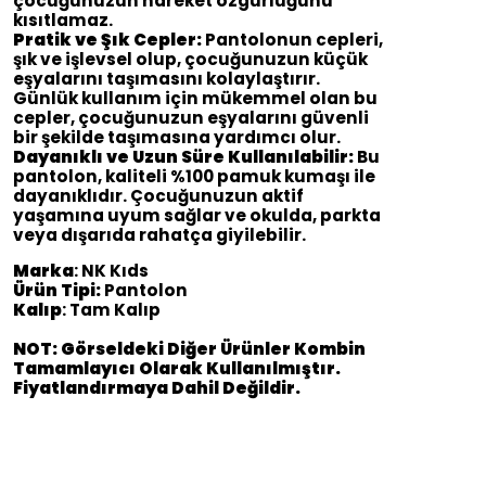
çocuğunuzun hareket özgürlüğünü
kısıtlamaz.
Pratik ve Şık Cepler:
Pantolonun cepleri,
şık ve işlevsel olup, çocuğunuzun küçük
eşyalarını taşımasını kolaylaştırır.
Günlük kullanım için mükemmel olan bu
cepler, çocuğunuzun eşyalarını güvenli
bir şekilde taşımasına yardımcı olur.
Dayanıklı ve Uzun Süre Kullanılabilir:
Bu
pantolon, kaliteli %100 pamuk kumaşı ile
dayanıklıdır. Çocuğunuzun aktif
yaşamına uyum sağlar ve okulda, parkta
veya dışarıda rahatça giyilebilir.
Marka
: NK Kıds
Ürün Tipi:
Pantolon
Kalıp
: Tam Kalıp
NOT: Görseldeki Diğer Ürünler Kombin
Tamamlayıcı Olarak Kullanılmıştır.
Fiyatlandırmaya Dahil Değildir.