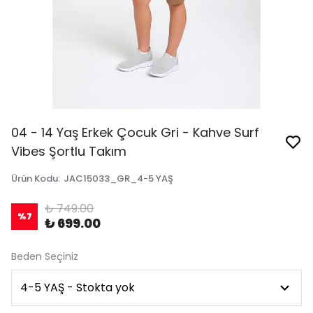
04 - 14 Yaş Erkek Çocuk Gri - Kahve Surf
Vibes Şortlu Takım
Ürün Kodu
:
JAC15033_GR_4-5 YAŞ
₺ 749.00
%
7
₺ 699.00
Beden Seçiniz