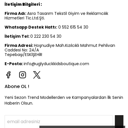
İletişim Bilgileri :
Firma Adı:
Asra Tasarım Tekstil Giyim ve Reklamcılık
Hizmetleri Tic.Ltd.Şti.
Whatsapp Destek Hattı:
0 552 615 54 30
İletişim Tel:
0 222 230 54 30
Firma Adresi:
Hoşnudiye Mah.Kızılcıklı Mahmut Pehlivan
Caddesi No: 24/A
Tepebaşı/ESKİŞEHİR
E-Posta:
info@uglyduckkidsboutique.com
Abone OL !
Yeni Sezon Trend Modellerden ve Kampanyalardan İlk Senin
Haberin Olsun.