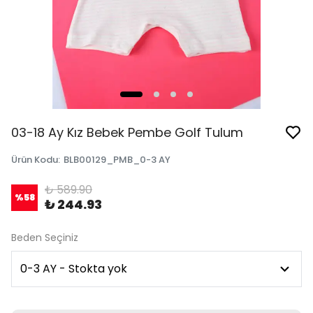
03-18 Ay Kız Bebek Pembe Golf Tulum
Ürün Kodu
:
BLB00129_PMB_0-3 AY
₺ 589.90
%
58
₺ 244.93
Beden Seçiniz