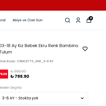
0
ral
Abiye ve Özel Gün
03-18 Ay Kız Bebek Ekru Renk Bambino
Tulum
Ürün Kodu
:
CRML9773_EKR_3-6 AY
₺ 999.90
%
20
₺ 799.90
Beden Seçiniz