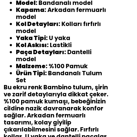
Model:
Bandanalı model
Kapama:
Arkadan fermuarlı
model
Kol Detayları:
Kolları fırfırlı
model
Yaka Tipi:
U yaka
Kol Askısı:
Lastikli
Paça Detayları:
Dantelli
model
Malzeme:
%100 Pamuk
Ürün Tipi:
Bandanalı Tulum
Set
Bu ekru renk Bambino tulum, şirin
ve zarif detaylarıyla dikkat çeker.
%100 pamuk kumaşı, bebeğinizin
cildine nazik davranarak konfor
sağlar. Arkadan fermuarlı
tasarımı, kolay giyilip
çıkarılabilmesini sağlar. Fırfırlı
kollar, U yaka ve dantelli paçalar,