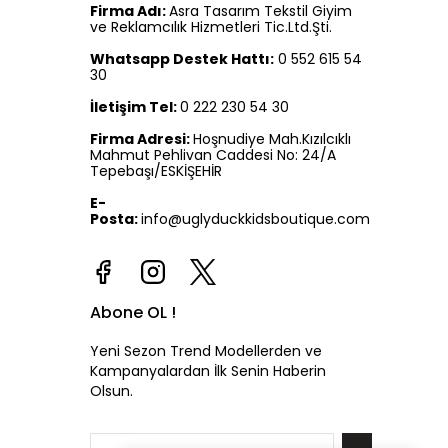
Firma Adı:
Asra Tasarım Tekstil Giyim
ve Reklamcılık Hizmetleri Tic.Ltd.Şti.
Whatsapp Destek Hattı:
0 552 615 54
30
İletişim Tel:
0 222 230 54 30
Firma Adresi:
Hoşnudiye Mah.Kızılcıklı
Mahmut Pehlivan Caddesi No: 24/A
Tepebaşı/ESKİŞEHİR
E-
Posta:
info@uglyduckkidsboutique.com
Abone OL !
Yeni Sezon Trend Modellerden ve
Kampanyalardan İlk Senin Haberin
Olsun.