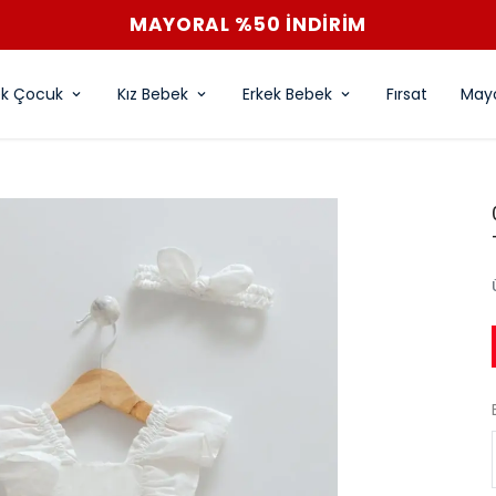
MAYORAL %50 İNDİRİM
ek Çocuk
Kız Bebek
Erkek Bebek
Fırsat
Mayo