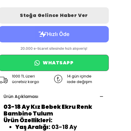
Stoğa Gelince Haber Ver
WHATSAPP
1000 TL üzeri
14 gün içinde
ücretsiz kargo
iade değişim
Ürün Açıklaması
03-18 Ay Kız Bebek Ekru Renk
Bambino Tulum
Ürün Özellikleri:
Yaş Aralığı:
03-18 Ay