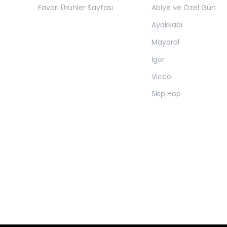
Favori Ürünler Sayfası
Abiye ve Özel Gün
Ayakkabı
Mayoral
İgor
Vicco
Skıp Hop