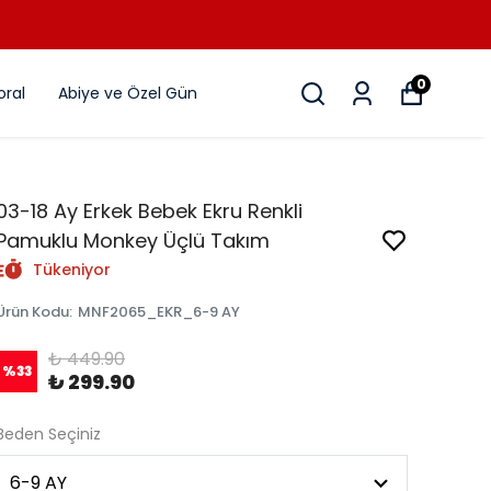
0
ral
Abiye ve Özel Gün
03-18 Ay Erkek Bebek Ekru Renkli
Pamuklu Monkey Üçlü Takım
Tükeniyor
Ürün Kodu
:
MNF2065_EKR_6-9 AY
₺ 449.90
%
33
₺ 299.90
Beden Seçiniz