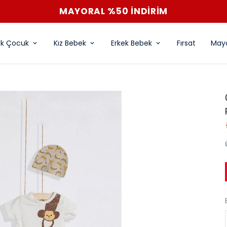
MAYORAL %50 İNDİRİM
ek Çocuk
Kız Bebek
Erkek Bebek
Fırsat
Mayo