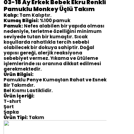
03-18 Ay Erkek Bebek Ekru Renkli
Pamuklu Monkey Üçlü Takım
Kalıp:
Tam Kalıptır.
Kumaş Bilgisi:
%100 pamuk
Pamuk:
Nefes alabilen bir yapıda olması
nedeniyle, terletme özelliğini minimum
seviyede tutan bir kumaştır. Sıcak
koşullarda rahatlıkla tercih sebebi
olabilecek bir dokuya sahiptir. Doğal
yapısı gereği, alerjik reaksiyona
sebebiyet vermez. Yıkama ve ütüleme
işlemlerinde ısı oranına dikkat edilmesi
gerekmektedir.
Ürün Bilgisi:
Pamuklu Penye Kumaştan Rahat ve Esnek
Bir Takımdır.
Bel Kısmı Lastiklidir.
Ürün İçeriği:
T-shırt
Şort
Şapka
Ürün Tipi:
Takım