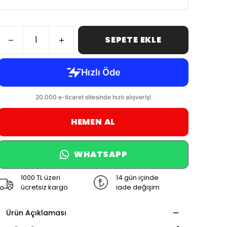
SEPETE EKLE
HEMEN AL
WHATSAPP
1000 TL üzeri
14 gün içinde
ücretsiz kargo
iade değişim
Ürün Açıklaması