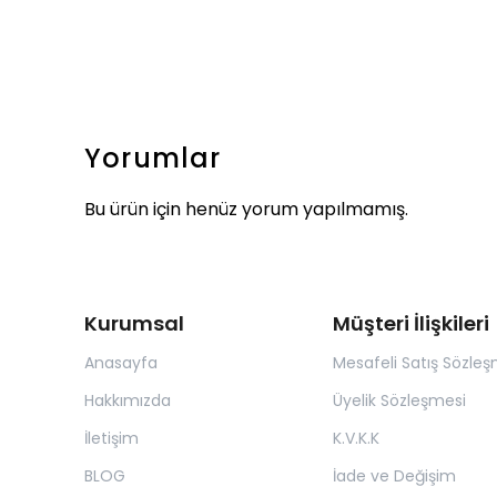
Yorumlar
Bu ürün için henüz yorum yapılmamış.
Kurumsal
Müşteri İlişkileri
Anasayfa
Mesafeli Satış Sözleş
Hakkımızda
Üyelik Sözleşmesi
İletişim
K.V.K.K
BLOG
İade ve Değişim