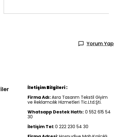
Yorum Yap
İletişim Bilgileri :
iler
Firma Adı:
Asra Tasarım Tekstil Giyim
ve Reklamcılık Hizmetleri Tic.Ltd.Şti.
Whatsapp Destek Hattı:
0 552 615 54
30
İletişim Tel:
0 222 230 54 30
Firma Adresi:
Hoşnudiye Mah.Kızılcıklı