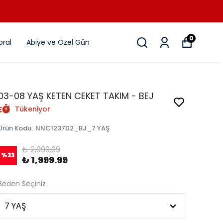
0
ral
Abiye ve Özel Gün
03-08 YAŞ KETEN CEKET TAKIM - BEJ
Tükeniyor
Ürün Kodu
:
NNC123702_BJ_7 YAŞ
₺ 2,999.99
%
33
₺ 1,999.99
Beden Seçiniz