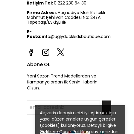
İletişim Tel:
0 222 230 54 30
Firma Adresi:
Hoşnudiye Mah.Kızılcıklı
Mahmut Pehlivan Caddesi No: 24/A
Tepebaşı/ESKİŞEHİR
E-
Posta:
info@uglyduckkidsboutique.com
Abone OL !
Yeni Sezon Trend Modellerden ve
Kampanyalardan İlk Senin Haberin
Olsun.
Alışveriş deneyiminizi iyileştirmek için
yasal düzenlemelere uygun çerezler
(cookies) kullanıyoruz. Detaylı bilgiye
Gizlilik ve Çerez Politikası
sayfamızdan