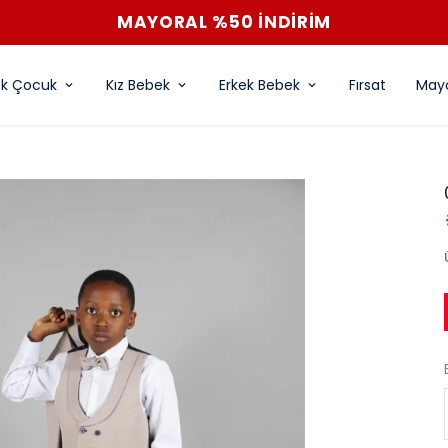
MAYORAL %50 İNDİRİM
ek Çocuk
Kız Bebek
Erkek Bebek
Fırsat
Mayo