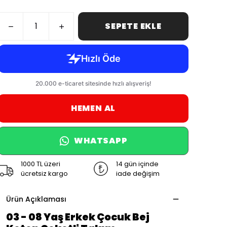
SEPETE EKLE
HEMEN AL
WHATSAPP
1000 TL üzeri
14 gün içinde
ücretsiz kargo
iade değişim
Ürün Açıklaması
03 - 08 Yaş Erkek Çocuk Bej