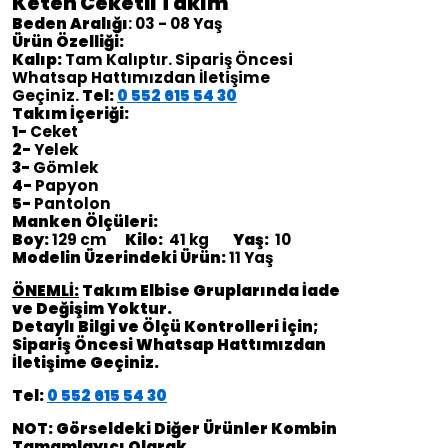
Keten Ceketli Takım
Beden Aralığı
: 03 - 08 Yaş
Ürün Özelliği:
Kalıp:
Tam Kalıptır. Sipariş Öncesi
Whatsap Hattımızdan İletişime
Geçiniz.
Tel:
0 552 615 54 30
Takım İçeriği:
1-
Ceket
2-
Yelek
3-
Gömlek
4-
Papyon
5-
Pantolon
Manken Ölçüleri:
Boy:
129 cm
Kilo:
41 kg
Yaş:
10
Modelin Üzerindeki Ürün:
11 Yaş
ÖNEMLİ:
Takım Elbise Gruplarında İade
ve Değişim Yoktur.
Detaylı Bilgi ve Ölçü Kontrolleri İçin;
Sipariş Öncesi Whatsap Hattımızdan
İletişime Geçiniz.
Tel:
0 552 615 54 30
NOT: Görseldeki Diğer Ürünler Kombin
Tamamlayıcı Olarak