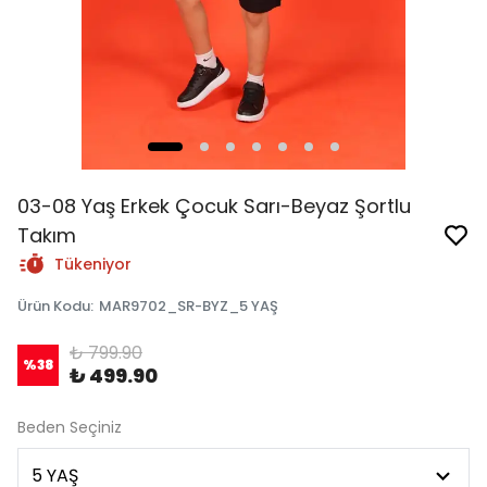
03-08 Yaş Erkek Çocuk Sarı-Beyaz Şortlu
Takım
Tükeniyor
Ürün Kodu
:
MAR9702_SR-BYZ_5 YAŞ
₺ 799.90
%
38
₺ 499.90
Beden Seçiniz