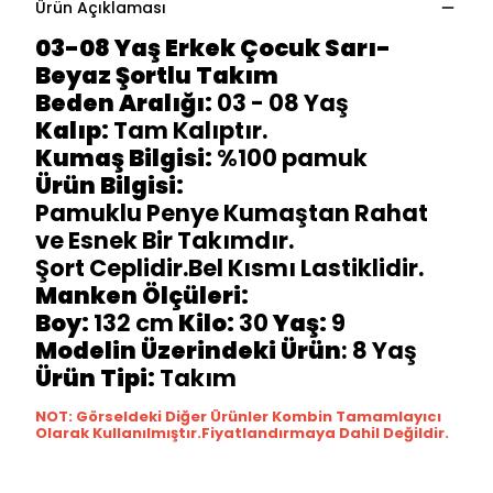
Ürün Açıklaması
03-08 Yaş Erkek Çocuk Sarı-
Beyaz Şortlu Takım
Beden Aralığı:
03 - 08 Yaş
Kalıp:
Tam Kalıptır.
Kumaş Bilgisi:
%100 pamuk
Ürün Bilgisi:
Pamuklu Penye Kumaştan Rahat
ve Esnek Bir Takımdır.
Şort Ceplidir.Bel Kısmı Lastiklidir.
Manken Ölçüleri:
Boy:
132 cm
Kilo:
30
Yaş:
9
Modelin Üzerindeki Ürün
: 8 Yaş
Ürün Tipi:
Takım
NOT: Görseldeki Diğer Ürünler Kombin Tamamlayıcı
Olarak Kullanılmıştır.Fiyatlandırmaya Dahil Değildir.