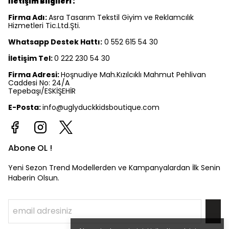
İletişim Bilgileri :
Firma Adı:
Asra Tasarım Tekstil Giyim ve Reklamcılık
Hizmetleri Tic.Ltd.Şti.
Whatsapp Destek Hattı:
0 552 615 54 30
İletişim Tel:
0 222 230 54 30
Firma Adresi:
Hoşnudiye Mah.Kızılcıklı Mahmut Pehlivan
Caddesi No: 24/A
Tepebaşı/ESKİŞEHİR
E-Posta:
info@uglyduckkidsboutique.com
Abone OL !
Yeni Sezon Trend Modellerden ve Kampanyalardan İlk Senin
Haberin Olsun.