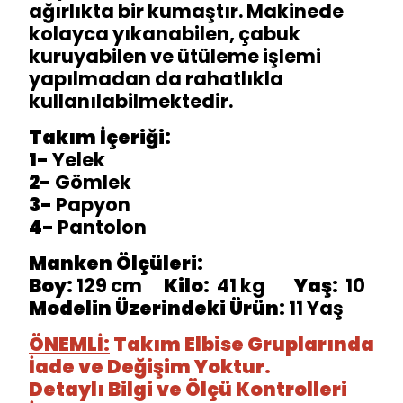
ağırlıkta bir kumaştır. Makinede
kolayca yıkanabilen, çabuk
kuruyabilen ve ütüleme işlemi
yapılmadan da rahatlıkla
kullanılabilmektedir.
Takım İçeriği:
1-
Yelek
2-
Gömlek
3-
Papyon
4-
Pantolon
Manken Ölçüleri:
Boy:
129 cm
Kilo:
41 kg
Yaş:
10
Modelin Üzerindeki Ürün:
11 Yaş
ÖNEMLİ:
Takım Elbise Gruplarında
İade ve Değişim Yoktur.
Detaylı Bilgi ve Ölçü Kontrolleri