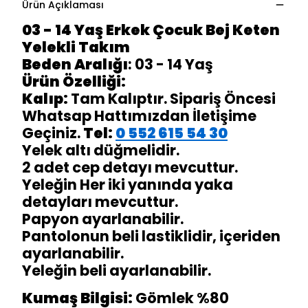
Ürün Açıklaması
03 - 14 Yaş Erkek Çocuk Bej Keten
Yelekli Takım
Beden Aralığı
: 03 - 14 Yaş
Ürün Özelliği:
Kalıp:
Tam Kalıptır. Sipariş Öncesi
Whatsap Hattımızdan İletişime
Geçiniz.
Tel:
0 552 615 54 30
Yelek altı düğmelidir.
2 adet cep detayı mevcuttur.
Yeleğin Her iki yanında yaka
detayları mevcuttur.
Papyon ayarlanabilir.
Pantolonun beli lastiklidir, içeriden
ayarlanabilir.
Yeleğin beli ayarlanabilir.
Kumaş Bilgisi:
Gömlek %80