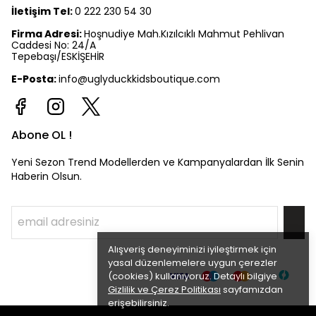
İletişim Tel:
0 222 230 54 30
Firma Adresi:
Hoşnudiye Mah.Kızılcıklı Mahmut Pehlivan
Caddesi No: 24/A
Tepebaşı/ESKİŞEHİR
E-Posta:
info@uglyduckkidsboutique.com
Abone OL !
Yeni Sezon Trend Modellerden ve Kampanyalardan İlk Senin
Haberin Olsun.
Alışveriş deneyiminizi iyileştirmek için
yasal düzenlemelere uygun çerezler
(cookies) kullanıyoruz. Detaylı bilgiye
Gizlilik ve Çerez Politikası
sayfamızdan
erişebilirsiniz.