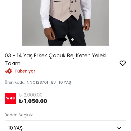
03 - 14 Yaş Erkek Çocuk Bej Keten Yelekli
Takım
Tükeniyor
Ürün Kodu
:
NNC123701_BJ_10 YAŞ
₺ 2,000.00
%
48
₺ 1,050.00
Beden Seçiniz