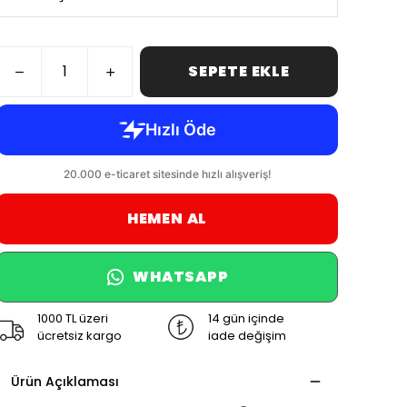
SEPETE EKLE
HEMEN AL
WHATSAPP
1000 TL üzeri
14 gün içinde
ücretsiz kargo
iade değişim
Ürün Açıklaması