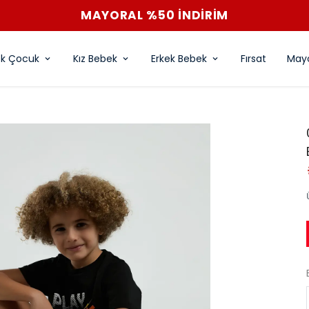
MAYORAL %50 İNDİRİM
ek Çocuk
Kız Bebek
Erkek Bebek
Fırsat
Mayo