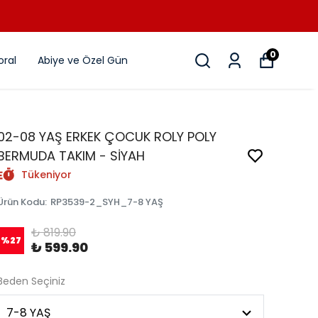
0
ral
Abiye ve Özel Gün
02-08 YAŞ ERKEK ÇOCUK ROLY POLY
BERMUDA TAKIM - SİYAH
Tükeniyor
Ürün Kodu
:
RP3539-2_SYH_7-8 YAŞ
₺ 819.90
%
27
₺ 599.90
Beden Seçiniz