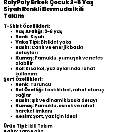
RolyPoly Erkek Çocuk 2-8 Yaş
Siyah Renkli Bermuda İkili
Takım
T-Shirt Özellikleri:
Yaş Aralığı
: 2-8 yaş
Renk
: Siyah
Yaka Tipi
: Bisiklet yaka
Baskı
: Canlı ve enerjik baskı
detayları
Kumaş
: Pamuklu, yumuşak ve nefes
alabilir
Kol
: Kısa kol, yaz aylarında rahat
kullanım
Şort Özellikleri:
Renk
: Turuncu
Bel Özelliği
: Lastikli bel, rahat oturuş
sağlar
Baskı
: Şık ve dinamik baskı detayı
Kumaş
: Pamuklu, esnek ve rahat
hareket imkanı
Kesim
: Şort, yaz için ideal
Ürün Tipi:
İkili Takım
Kalıp
: Tam Kalıp