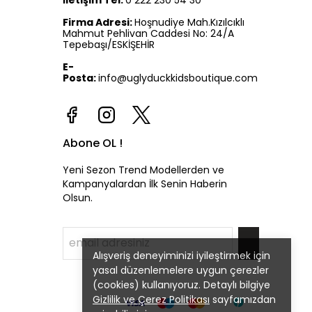
İletişim Tel:
0 222 230 54 30
Firma Adresi:
Hoşnudiye Mah.Kızılcıklı
Mahmut Pehlivan Caddesi No: 24/A
Tepebaşı/ESKİŞEHİR
E-
Posta:
info@uglyduckkidsboutique.com
Abone OL !
Yeni Sezon Trend Modellerden ve
Kampanyalardan İlk Senin Haberin
Olsun.
Alışveriş deneyiminizi iyileştirmek için
yasal düzenlemelere uygun çerezler
(cookies) kullanıyoruz. Detaylı bilgiye
Gizlilik ve Çerez Politikası
sayfamızdan