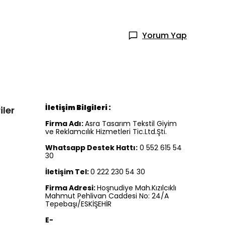
Yorum Yap
İletişim Bilgileri :
iler
Firma Adı:
Asra Tasarım Tekstil Giyim
ve Reklamcılık Hizmetleri Tic.Ltd.Şti.
Whatsapp Destek Hattı:
0 552 615 54
30
İletişim Tel:
0 222 230 54 30
Firma Adresi:
Hoşnudiye Mah.Kızılcıklı
Mahmut Pehlivan Caddesi No: 24/A
Tepebaşı/ESKİŞEHİR
E-