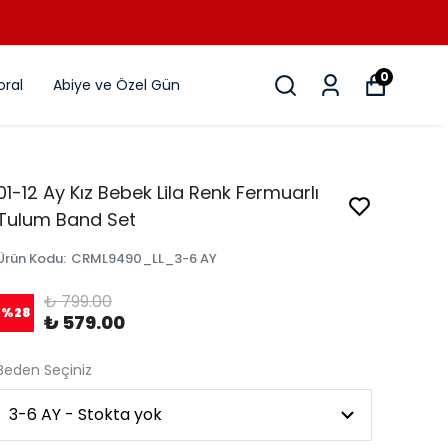
0
ral
Abiye ve Özel Gün
01-12 Ay Kız Bebek Lila Renk Fermuarlı
Tulum Band Set
Ürün Kodu
:
CRML9490_LL_3-6 AY
₺ 799.00
%
28
₺ 579.00
Beden Seçiniz