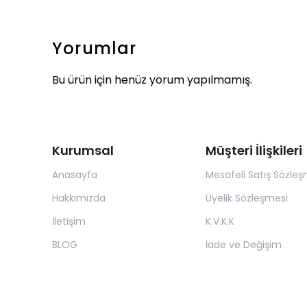
Yorumlar
Bu ürün için henüz yorum yapılmamış.
Kurumsal
Müşteri İlişkileri
Anasayfa
Mesafeli Satış Sözleş
Hakkımızda
Üyelik Sözleşmesi
İletişim
K.V.K.K
BLOG
İade ve Değişim