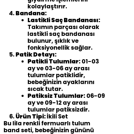
kolaylaştırır.
Bandana:
Lastikli Saç Bandanası:
Takımın parçası olarak
lastikli saç bandanası
bulunur, şıklık ve
fonksiyonellik sağlar.
Patik Detayı:
Patikli Tulumlar:
01-03
ay ve 03-06 ay arası
tulumlar patiklidir,
bebeğinizin ayaklarını
sıcak tutar.
Patiksiz Tulumlar:
06-09
ay ve 09-12 ay arası
tulumlar patiksizdir.
Ürün Tipi:
İkili Set
Bu lila renkli fermuarlı tulum
band seti, bebeğinizin gününü