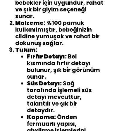
bebekler için uygundur, rahat
ve şık bir giyim seçeneği
sunar.
Malzeme:
%100 pamuk
kullanılmıştır, bebeğinizin
cildine yumuşak ve rahat bir
dokunuş sağlar.
Tulum:
Fırfır Detayı:
Bel
kısmında fırfır detayı
bulunur, şık bir görünüm
sunar.
Süs Detayı:
Sağ
tarafında işlemeli süs
detayı mevcuttur,
takıntılı ve şık bir
detaydır.
Kapama:
Önden
fermuarlı yapısı,
giydirme işlemlerini