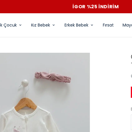
İGOR %25 İNDİRİM
ek Çocuk
Kız Bebek
Erkek Bebek
Fırsat
Mayo