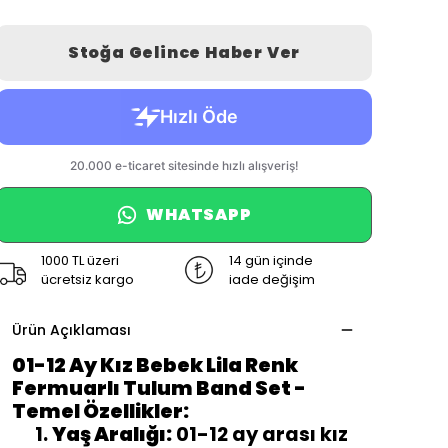
Stoğa Gelince Haber Ver
WHATSAPP
1000 TL üzeri
14 gün içinde
ücretsiz kargo
iade değişim
Ürün Açıklaması
01-12 Ay Kız Bebek Lila Renk
Fermuarlı Tulum Band Set -
Temel Özellikler:
Yaş Aralığı:
01-12 ay arası kız