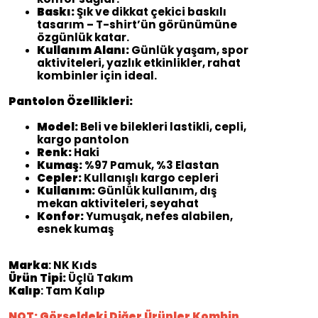
Baskı:
Şık ve dikkat çekici baskılı
tasarım – T-shirt’ün görünümüne
özgünlük katar.
Kullanım Alanı:
Günlük yaşam, spor
aktiviteleri, yazlık etkinlikler, rahat
kombinler için ideal.
Pantolon Özellikleri:
Model:
Beli ve bilekleri lastikli, cepli,
kargo pantolon
Renk:
Haki
Kumaş:
%97 Pamuk, %3 Elastan
Cepler:
Kullanışlı kargo cepleri
Kullanım:
Günlük kullanım, dış
mekan aktiviteleri, seyahat
Konfor:
Yumuşak, nefes alabilen,
esnek kumaş
Marka
: NK Kıds
Ürün Tipi:
Üçlü Takım
Kalıp
: Tam Kalıp
NOT: Görseldeki Diğer Ürünler Kombin