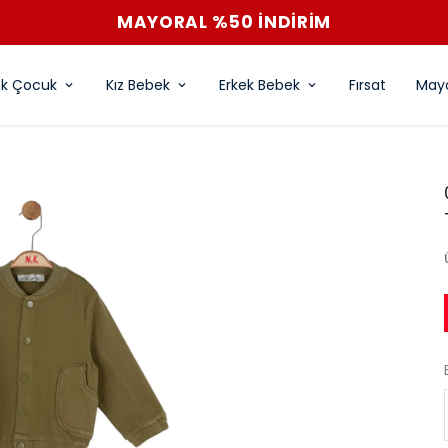
MAYORAL %50 İNDİRİM
ek Çocuk
Kız Bebek
Erkek Bebek
Fırsat
Mayo