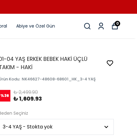
0
ral
Abiye ve Özel Gün
01-04 YAŞ ERKEK BEBEK HAKİ ÜÇLÜ
TAKIM - HAKİ
Ürün Kodu
:
NK46627-48608-68601_HK_3-4 YAŞ
₺ 2,499.90
%
36
₺ 1,609.93
Beden Seçiniz