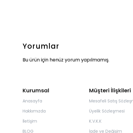
Yorumlar
Bu ürün için henüz yorum yapılmamış.
Kurumsal
Müşteri İlişkileri
Anasayfa
Mesafeli Satış Sözleş
Hakkımızda
Üyelik Sözleşmesi
İletişim
K.V.K.K
BLOG
İade ve Değişim