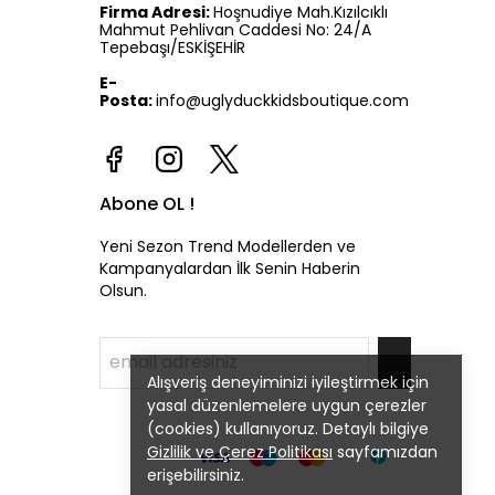
Firma Adresi:
Hoşnudiye Mah.Kızılcıklı
Mahmut Pehlivan Caddesi No: 24/A
Tepebaşı/ESKİŞEHİR
E-
Posta:
info@uglyduckkidsboutique.com
Abone OL !
Yeni Sezon Trend Modellerden ve
Kampanyalardan İlk Senin Haberin
Olsun.
Alışveriş deneyiminizi iyileştirmek için
yasal düzenlemelere uygun çerezler
(cookies) kullanıyoruz. Detaylı bilgiye
Gizlilik ve Çerez Politikası
sayfamızdan
erişebilirsiniz.