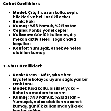
Ceket Özellikleri:
Model:
Çıtçıtlı, uzun kollu, cepli,
bilekleri ve beli lastikli ceket
Renk:
Haki
Kumaş:
%98 Pamuk, %2 Elastan
Cepler:
Fonksiyonel cepler
Kullanım:
Günlük kullanım, dış
mekan aktiviteleri, soğuk hava
koşulları
Konfor:
Yumuşak, esnek ve nefes
alabilen kumaş
T-Shırt Özellikleri:
Renk:
Krem – Nötr, şık ve her
kıyafetle kolayca uyum sağlayan bir
renk tonu.
Model:
Kısa kollu, bisiklet yaka –
Rahat ve modern tasarım.
Kumaş:
%98 Pamuk, %2 Elastan –
Yumuşak, nefes alabilen ve esnek
kumaş, günlük kullanımda yüksek
konfor sağlar.