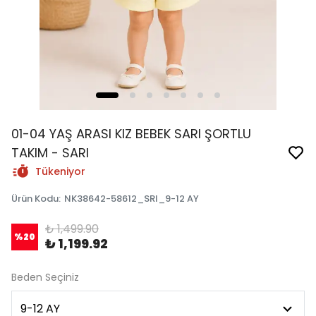
01-04 YAŞ ARASI KIZ BEBEK SARI ŞORTLU
TAKIM - SARI
Tükeniyor
Ürün Kodu
:
NK38642-58612_SRI_9-12 AY
₺ 1,499.90
%
20
₺ 1,199.92
Beden Seçiniz