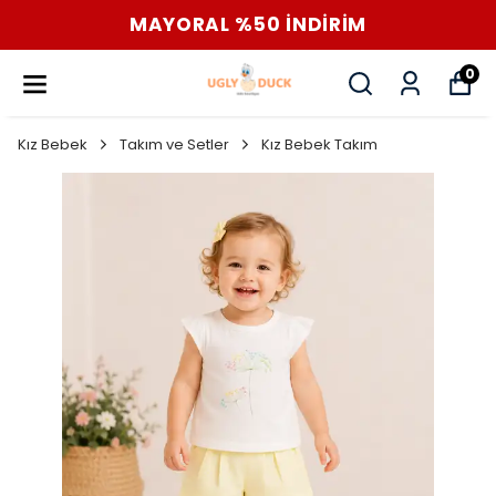
MAYORAL %50 İNDİRİM
0
Kız Bebek
Takım ve Setler
Kız Bebek Takım