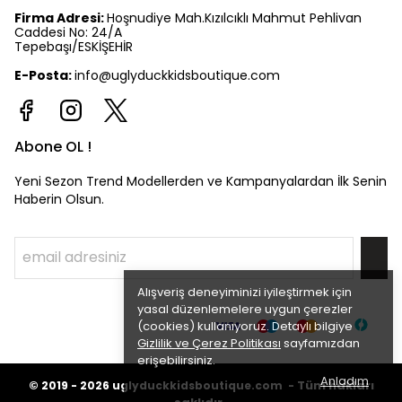
Firma Adresi:
Hoşnudiye Mah.Kızılcıklı Mahmut Pehlivan
Caddesi No: 24/A
Tepebaşı/ESKİŞEHİR
E-Posta:
info@uglyduckkidsboutique.com
Abone OL !
Yeni Sezon Trend Modellerden ve Kampanyalardan İlk Senin
Haberin Olsun.
Alışveriş deneyiminizi iyileştirmek için
yasal düzenlemelere uygun çerezler
(cookies) kullanıyoruz. Detaylı bilgiye
Gizlilik ve Çerez Politikası
sayfamızdan
erişebilirsiniz.
Anladım
©
Tüm hakları
2019 - 2026
uglyduckkidsboutique.com -