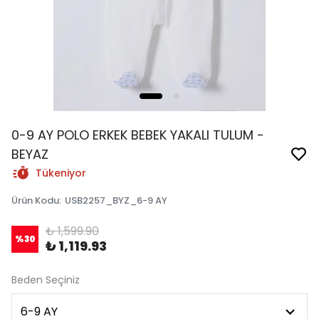
0-9 AY POLO ERKEK BEBEK YAKALI TULUM -
BEYAZ
Tükeniyor
Ürün Kodu
:
USB2257_BYZ_6-9 AY
₺ 1,599.90
%
30
₺ 1,119.93
Beden Seçiniz